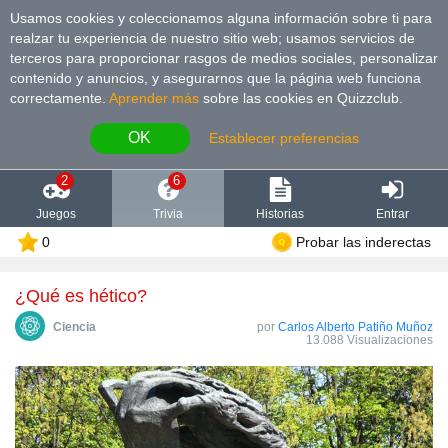
Usamos cookies y coleccionamos alguna información sobre ti para
realzar tu experiencia de nuestro sitio web; usamos servicios de
terceros para proporcionar rasgos de medios sociales, personalizar
contenido y anuncios, y asegurarnos que la página web funciona
correctamente.
Aprender más
sobre las cookies en Quizzclub.
OK
Establecer preferencias
2
6
Juegos
Trivia
Historias
Entrar
0
Probar las inderectas
¿Qué es hético?
Сiencia
por
Carlos Alberto Patiño Muñoz
13.088 Visualizaciones