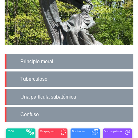
Principio moral
Tuberculoso
Una partícula subatómica
Confuso
50-50
Otra pregunta
Dos intentos
Voto mayoritario