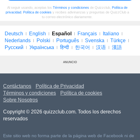
Al seguir usando, aceptas los
Términos y condiciones
de Quizzclub,
Política de
privacidad
,
Política de cookies
y recibes adivinanzas y preguntas de QuizzClub a
tu correo electrónico diariamente.
Deutsch
English
Español
Français
Italiano
Nederlands
Polski
Português
Svenska
Türkçe
Русский
Українська
हिन्दी
한국어
汉语
漢語
ANUNCIO
Contáctanos
Política de Privacidad
Términos y condiciones
Política de cookies
Sobre Nosotros
Copyright © 2026 quizzclub.com. Todos los derechos
reservados
Este sitio web no forma parte de la página web de Facebook ni de