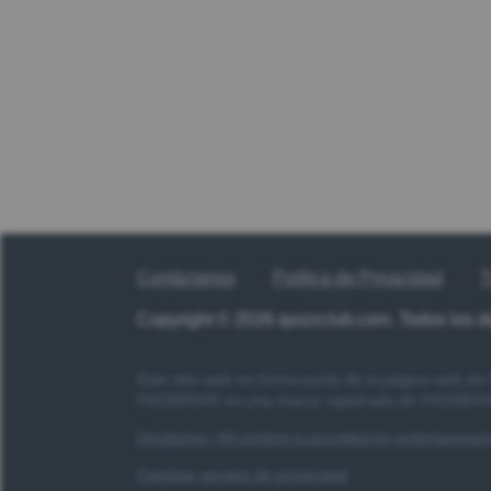
Contáctanos
Política de Privacidad
T
Copyright © 2026 quizzclub.com. Todos los 
Este sitio web no forma parte de la página web d
FACEBOOK es una marca registrada de FACEBOOK
Disclaimer: All content is provided for entertainme
Cambiar ajustes de privacidad