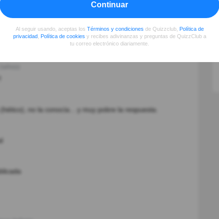
Continuar
Al seguir usando, aceptas los
Términos y condiciones
de Quizzclub,
Política de
privacidad
,
Política de cookies
y recibes adivinanzas y preguntas de QuizzClub a
tu correo electrónico diariamente.
2año(s)
️
(hético), no la conocía... y muy pobre la respuesta.
al
blicada