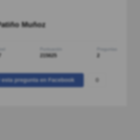
Patiño Muñoz
vel
Puntuación
Preguntas
7
215625
2
0
r
esta pregunta
en Facebook