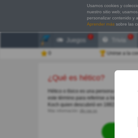
Usamos cookies y coleccio
nuestro sitio web; usamos
personalizar contenido y 
Aprender más
sobre las c
2
6
Juegos
Trivia
0
Unirse a la c
¿Qué es hético?
Hético o tísico es una persona que padec
este término para referirse a los enferm
Koch quien descubrió en 1882 la bacteria
Más información:
dle.rae.es
Revisa