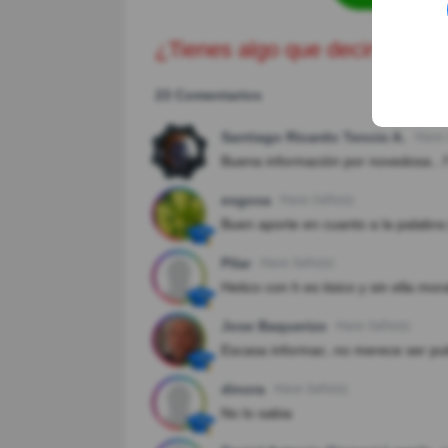
¿Tienes algo que decir?
23 Comentarios
Santiago Ricardo Tencio A.
Hace 
Buena información por novedosa...‼
esgosa
Hace 2año(s)
Buen aporte en cuanto a la palabra 
Pilar
Hace 3año(s)
Hetico con h es tisico y sin ella mor
Jose Baquerizo
Hace 3año(s)
Escasa informac..no merece ser pu
dinora
Hace 3año(s)
No lo sabia