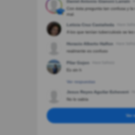
Daniel Antonio Gianoni Larraín
H
Con ésta pregunta tan confusa y la 
mal.
Leticia Cruz Castañeda
Hace 3año
A los que tenían tuberculosis se les
Horacio Alberto Halfon
Hace 3año(
realmente es confuso
Pilar Gojon
Hace 5año(s)
Es sin h
Ver respuestas
Jesus Reyes Aguilar Echeverri
H
No lo sabía
Ver 