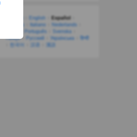
Deutsch
English
Español
Français
Italiano
Nederlands
Polski
Português
Svenska
Türkçe
Русский
Українська
हिन्दी
한국어
汉语
漢語