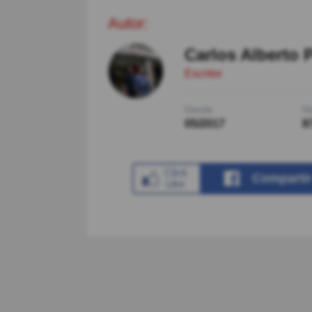
Autor:
Carlos Alberto 
Escritor
Desde
Ni
05/2017
8
Comparti