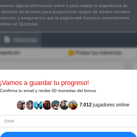
namos alguna información sobre ti para realzar tu experiencia de
 servicios de terceros para proporcionar rasgos de medios sociales,
anuncios, y asegurarnos que la página web funciona correctamente.
ookies en Quizzclub.
Historias
ompetición
Probar las inderectas
¡Vamos a guardar tu progreso!
e tuberculosis. En la literatura decimonónica se usa
Confirma tu email y recibe 50 monedas del bonus
os que se consumían con la enfermedad. Fue Robert
 causante del mal.
7.012
jugadores online
r tu conocimiento