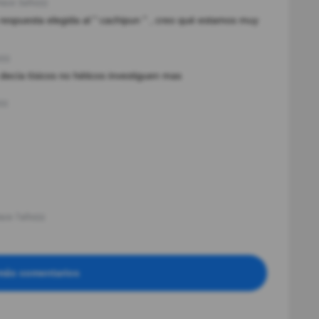
ace 3año(s)
respuesta elegida al " cachipun " , creo qué estamos muy
(s)
 decía tísicos no héticos investiguen mas
s)
ace 7año(s)
más comentarios