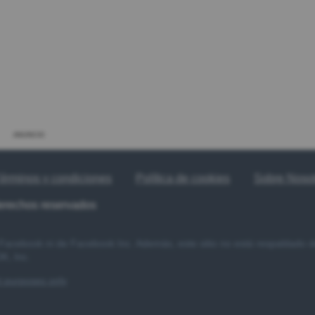
ANUNCIO
érminos y condiciones
Política de cookies
Sobre Noso
derechos reservados
e Facebook ni de Facebook Inc. Además, este sitio no está respaldado
, Inc.
nt purposes only