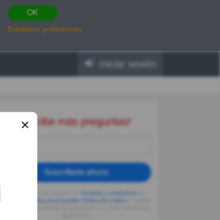
OK
Establecer preferencias
Iniciar sesión
Recibe más preguntas!
✕
Suscríbete ahora
Al seguir usando, aceptas los
Términos y condiciones
de
Quizzclub,
Política de privacidad
,
Política de cookies
y recibes
adivinanzas y preguntas de QuizzClub a tu correo electrónico
diariamente.