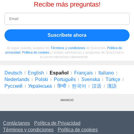
Recibe más preguntas!
Suscríbete ahora
Al seguir usando, aceptas los
Términos y condiciones
de Quizzclub,
Política de
privacidad
,
Política de cookies
y recibes adivinanzas y preguntas de QuizzClub a
tu correo electrónico diariamente.
Deutsch
English
Español
Français
Italiano
Nederlands
Polski
Português
Svenska
Türkçe
Русский
Українська
हिन्दी
한국어
汉语
漢語
ANUNCIO
Contáctanos
Política de Privacidad
Términos y condiciones
Política de cookies