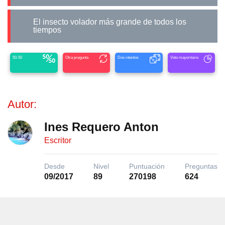
El insecto volador más grande de todos los
tiempos
50-50
Otra pregunta
Dos intentos
Voto mayoritario
Autor:
Ines Requero Anton
Escritor
Desde
Nivel
Puntuación
Preguntas
09/2017
89
270198
624