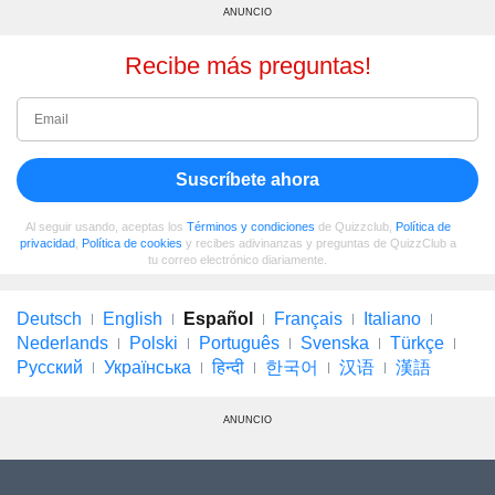
ANUNCIO
Recibe más preguntas!
Suscríbete ahora
Al seguir usando, aceptas los
Términos y condiciones
de Quizzclub,
Política de
privacidad
,
Política de cookies
y recibes adivinanzas y preguntas de QuizzClub a
tu correo electrónico diariamente.
Deutsch
English
Español
Français
Italiano
Nederlands
Polski
Português
Svenska
Türkçe
Русский
Українська
हिन्दी
한국어
汉语
漢語
ANUNCIO