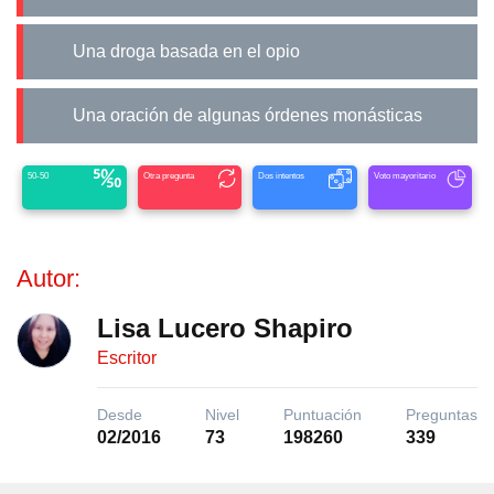
Una droga basada en el opio
Una oración de algunas órdenes monásticas
50-50
Otra pregunta
Dos intentos
Voto mayoritario
Autor:
Lisa Lucero Shapiro
Escritor
Desde
Nivel
Puntuación
Preguntas
02/2016
73
198260
339