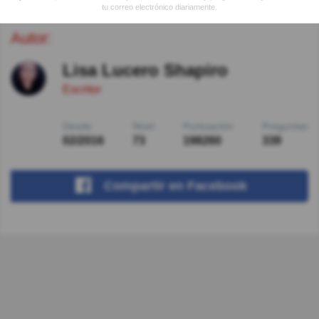
tu correo electrónico diariamente.
Autor:
Lisa Lucero Shapiro
Escritor
Desde
Nivel
Puntuación
Preguntas
02/2016
73
198260
339
Compartir
en Facebook