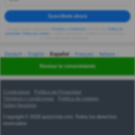
Suscríbete ahora
Al seguir usando, aceptas los
Términos y condiciones
de Quizzclub,
Política de
privacidad
,
Política de cookies
y recibes adivinanzas y preguntas de QuizzClub a
tu correo electrónico diariamente.
Deutsch
English
Español
Français
Italiano
Nederlands
Polski
Português
Svenska
Türkçe
Revisar tu conocimiento
Русский
Українська
हिन्दी
한국어
汉语
漢語
Contáctanos
Política de Privacidad
Términos y condiciones
Política de cookies
Sobre Nosotros
Copyright © 2026 quizzclub.com. Todos los derechos
reservados