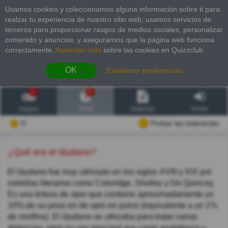
Usamos cookies y coleccionamos alguna información sobre ti para
realzar tu experiencia de nuestro sitio web; usamos servicios de
terceros para proporcionar rasgos de medios sociales, personalizar
contenido y anuncios, y asegurarnos que la página web funciona
correctamente.
Aprender más
sobre las cookies en Quizzclub.
OK
Establecer preferencias
2
6
Juegos
Trivia
Historias
Entrar
0
Probar las inderectas
¿Qué era el láudano?
El láudano fue muy utilizado en los siglos XVIII y XIX por
estrellas literarias como Coleridge, Shelley y De Quincey.
Es una tintura de opio que contiene aproximadamente un
10% de su peso en de opio en polvo (equivalente a un 1%
de morfina). El láudano se utilizaba para tratar varias
dolencias, pero su uso principal era como analgésico y