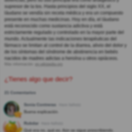
supresor de la tos. Hasta principios del siglo XX, el
láudano se vendía sin receta médica y era un compuesto
presente en muchas medicinas. Hoy en día, el láudano
está reconocido como sustancia adictiva y está
estrictamente regulado y controlado en la mayor parte del
mundo. Actualmente las indicaciones terapéuticas del
fármaco se limitan al control de la diarrea, alivio del dolor y
de los síntomas del síndrome de abstinencia en bebés
nacidos de madres adictas a heroína u otros opiáceos.
Más información:
en.wikipedia.org
¿Tienes algo que decir?
21 Comentarios
Sonia Contreras
Hace 3año(s)
Buena explicación.
Rubdar
Hace 4año(s)
Qué era no, qué es. Aún se sigue prescribiendo.