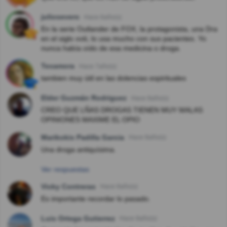
juliosevero
Hace 6año(s)
En la serie Outlander de FOX, la protagonista, una Dra
en el siglo xviii, lo usa mucho con sus pacientes. Yo
nunca había oído de esa medicina o droga.
Texamora
Hace 7año(s)
tambien muy ùtil en las dolencias espirituales
Elder Guzmán Rodriguez
Hace 8año(s)
CREO QUE LÑAS DROGAS TIENEN MUY MALAS
OPINIONES MAXIME EL OPIO
Marikokis Padilla Garcia
Hace 8año(s)
Una droga antiquísima.
Ver respuestas
Vicky Contreras
Hace 8año(s)
Es importante recordar lo pasado.
Luis Ortega Gutierrez
Hace 8año(s)