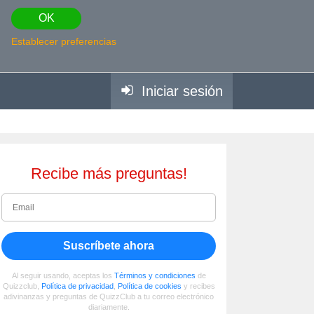
OK
Establecer preferencias
Iniciar sesión
Recibe más preguntas!
Suscríbete ahora
Al seguir usando, aceptas los
Términos y condiciones
de
Quizzclub,
Política de privacidad
,
Política de cookies
y recibes
adivinanzas y preguntas de QuizzClub a tu correo electrónico
diariamente.