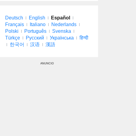
Deutsch
English
Español
Français
Italiano
Nederlands
Polski
Português
Svenska
Türkçe
Русский
Українська
हिन्दी
한국어
汉语
漢語
ANUNCIO