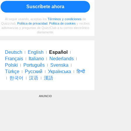
Suscríbete ahora
Al seguir usando, aceptas los
Términos y condiciones
de
Quizzclub,
Política de privacidad
,
Política de cookies
y recibes
adivinanzas y preguntas de QuizzClub a tu correo electrónico
diariamente.
Deutsch
English
Español
Français
Italiano
Nederlands
Polski
Português
Svenska
Türkçe
Русский
Українська
हिन्दी
한국어
汉语
漢語
ANUNCIO