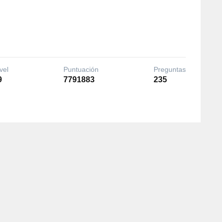
vel
Puntuación
Preguntas
9
7791883
235