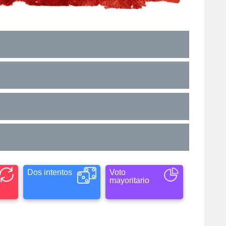
Dos intentos
Voto
mayoritario