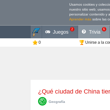
Usamos cookies y coleccio
nuestro sitio web; usamos
personalizar contenido y 
Aprender más
sobre las c
2
6
Juegos
Trivia
0
Unirse a la c
¿Qué ciudad de China ti
Geografía