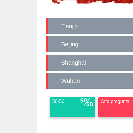
Tianjin
Beijing
Shanghai
Wuhan
50-50
Otra pregunta