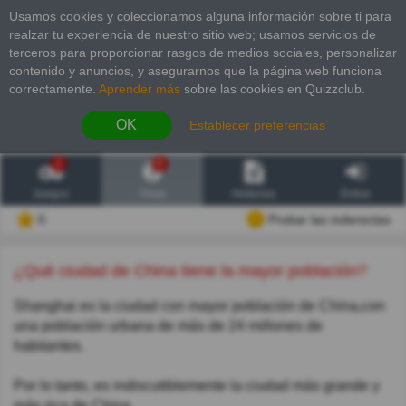
Usamos cookies y coleccionamos alguna información sobre ti para
realzar tu experiencia de nuestro sitio web; usamos servicios de
terceros para proporcionar rasgos de medios sociales, personalizar
contenido y anuncios, y asegurarnos que la página web funciona
correctamente.
Aprender más
sobre las cookies en Quizzclub.
OK
Establecer preferencias
2
6
Juegos
Trivia
Historias
Entrar
0
Probar las inderectas
¿Qué ciudad de China tiene la mayor población?
Shanghai es la ciudad con mayor población de China,con
una población urbana de más de 24 millones de
habitantes.
Por lo tanto, es indiscutiblemente la ciudad más grande y
más rica de China.