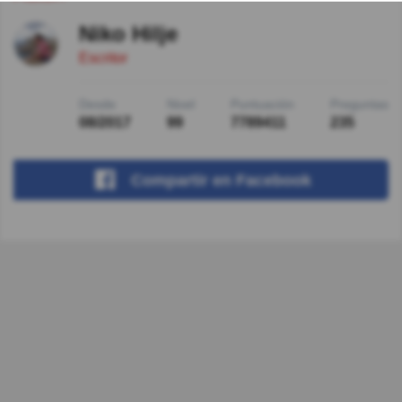
Niko Hilje
Escritor
Desde
Nivel
Puntuación
Preguntas
08/2017
99
7789411
235
Compartir
en Facebook