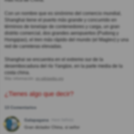
Con un nombre que es sinónimo del comercio mundial,
Shanghai tiene el puerto más grande y concurrido en
términos de tonelaje de contenedores y carga, un gran
distrito comercial, dos grandes aeropuertos (Pudong y
Hongqiao), el tren más rápido del mundo (el Maglev) y una
red de carreteras elevadas.
Shanghai se encuentra en el extremo sur de la
desembocadura del río Yangtze, en la parte media de la
costa china.
Más información:
en.wikipedia.org
¿Tienes algo que decir?
13 Comentarios
Galapagana
Hace 3año(s)
Gran dictador China, si señor