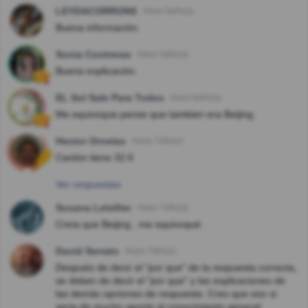
LEYDACORRONS
Hace 5año(s)
Buena información.
Sonia Contreras
Hace 5año(s)
Buena explicación.
EL Sol Sale Para Todos
Hace 6año(s)
Me equivoque.pense que tambien era Beijing.
Hector Ornelas
Hace 7año(s)
Cantón tiene 32.6
Ver respuestas
Susana Letellier
Hace 7año(s)
Creía que Beijing , me equivoqué .
David Serrato
Hace 7año(s)
Después de decir el "por que" de la respuesta correcta,
se deben de decir el "por que" y las explicaciones de
las demás opciones de respuesta. Creo que eso si
seria de mucho aporte al conocimiento general