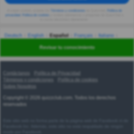
Al seguir usando, aceptas los
Términos y condiciones
de Quizzclub,
Política de
privacidad
,
Política de cookies
y recibes adivinanzas y preguntas de QuizzClub a
tu correo electrónico diariamente.
Deutsch
English
Español
Français
Italiano
Nederlands
Polski
Português
Svenska
Türkçe
Revisar tu conocimiento
Русский
Українська
हिन्दी
한국어
汉语
漢語
Contáctanos
Política de Privacidad
Términos y condiciones
Política de cookies
Sobre Nosotros
Copyright © 2026 quizzclub.com. Todos los derechos
reservados
Este sitio web no forma parte de la página web de Facebook ni de
Facebook Inc. Además, este sitio no está respaldado de ningún
modo por Facebook.