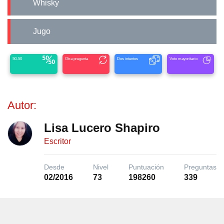
Whisky
Jugo
50-50
Otra pregunta
Dos intentos
Voto mayoritario
Autor:
Lisa Lucero Shapiro
Escritor
Desde
Nivel
Puntuación
Preguntas
02/2016
73
198260
339