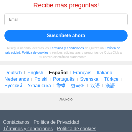
Recibe más preguntas!
Suscríbete ahora
Al seguir usando, aceptas los
Términos y condiciones
de Quizzclub,
Política de
privacidad
,
Política de cookies
y recibes adivinanzas y preguntas de QuizzClub a
tu correo electrónico diariamente.
Deutsch
English
Español
Français
Italiano
Nederlands
Polski
Português
Svenska
Türkçe
Русский
Українська
हिन्दी
한국어
汉语
漢語
ANUNCIO
Contáctanos
Política de Privacidad
Términos y condiciones
Política de cookies