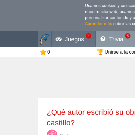
Usamos cookies y coleccio
nuestro sitio web; usamos
personalizar contenido y 
Aprender más
sobre las c
2
6
Juegos
Trivia
0
Unirse a la c
¿Qué autor escribió su obra en la torre de su propio
castillo?