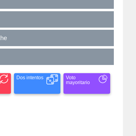
the
Dos intentos
Voto
mayoritario