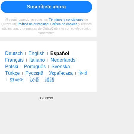
Suscríbete ahora
Al seguir usando, aceptas los
Términos y condiciones
de
Quizzclub,
Política de privacidad
,
Política de cookies
y recibes
adivinanzas y preguntas de QuizzClub a tu correo electrónico
diariamente.
Deutsch
English
Español
Français
Italiano
Nederlands
Polski
Português
Svenska
Türkçe
Русский
Українська
हिन्दी
한국어
汉语
漢語
ANUNCIO