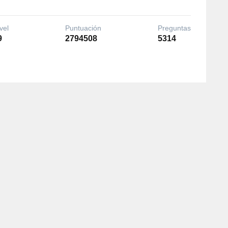
vel
Puntuación
Preguntas
9
2794508
5314