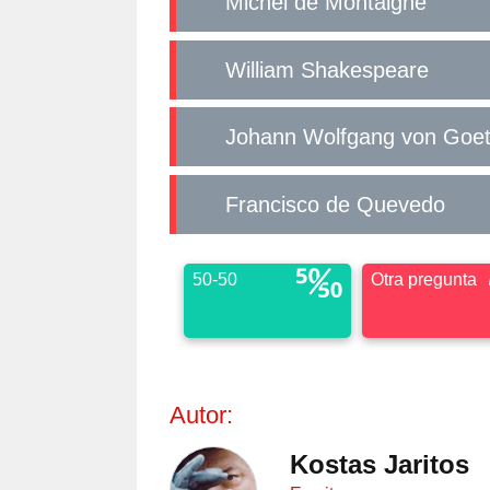
Michel de Montaigne
William Shakespeare
Johann Wolfgang von Goe
Francisco de Quevedo
50-50
Otra pregunta
Autor:
Kostas Jaritos