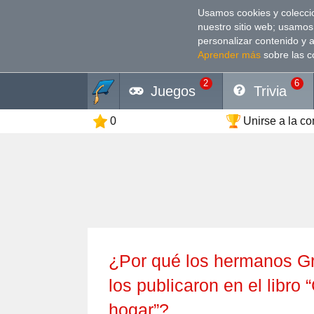
Usamos cookies y coleccio
nuestro sitio web; usamos
personalizar contenido y 
Aprender más
sobre las c
2
6
Juegos
Trivia
0
Unirse a la c
¿Por qué los hermanos Grimm recopilaron relatos locales y
los publicaron en el libro 
hogar”?