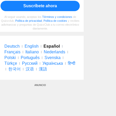
Suscríbete ahora
Al seguir usando, aceptas los
Términos y condiciones
de
Quizzclub,
Política de privacidad
,
Política de cookies
y recibes
adivinanzas y preguntas de QuizzClub a tu correo electrónico
diariamente.
Deutsch
English
Español
Français
Italiano
Nederlands
Polski
Português
Svenska
Türkçe
Русский
Українська
हिन्दी
한국어
汉语
漢語
ANUNCIO