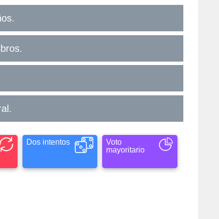
ños.
ibros.
al.
Dos intentos
Voto
mayoritario