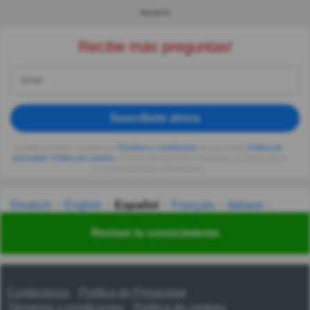
ANUNCIO
Recibe más preguntas!
Suscríbete ahora
Al seguir usando, aceptas los
Términos y condiciones
de Quizzclub,
Política de
privacidad
,
Política de cookies
y recibes adivinanzas y preguntas de QuizzClub a
tu correo electrónico diariamente.
Deutsch
English
Español
Français
Italiano
Nederlands
Polski
Português
Svenska
Türkçe
Revisar tu conocimiento
Русский
Українська
हिन्दी
한국어
汉语
漢語
Contáctanos
Política de Privacidad
Términos y condiciones
Política de cookies