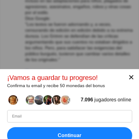
incluso en las adaptaciones para niños, plagados de
agresiones, asesinatos, engaños, robos y otras cosas
por el estilo.
Dice Google:
"Los textos se fueron adornando y, a veces,
censurando de edición en edición debido a su extrema
dureza. Los Grimm se defendían de las críticas
argumentando que sus cuentos no estaban dirigidos a
los niños. Pero, para satisfacer las exigencias del
público burgués, tuvieron que cambiar varios detalles
de los originales."
Ver respuestas
✕
¡Vamos a guardar tu progreso!
María Isabel Rodríguez
Hace 8año(s)
Confirma tu email y recibe 50 monedas del bonus
Es verdad lo que dice Quintero. Inicialmente fueron
escritos para adultos, pero fueron geniales para
7.096
jugadores online
entretener a los niños más tarde. Son únicos,
universales.
Trixi Laurent
Hace 8año(s)
Disiento con el sr.J Beto Quintero.Yo lei en otra
oportunidad lo mismo que esta expresado aqui.
Continuar