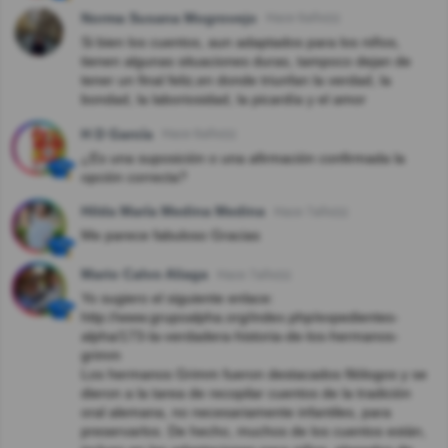
Norma Susana Mogrovejo
Hace 6año(s)
Si bien los cuentos, aun adaptados para los niños,
tienen algunas situaciones duras, tampoco dejan de
tener un final feliz,en donde triunfan la verdad, la
bondad, la laboriosidad, la picardía y el amor
H D García
Hace 6año(s)
¿Es una suposición o una afirmación confirmada la
opción correcta?
Hilda María Medina Medina
Hace 7año(s)
Me parece fabuloso Gracias
Mario Calvo Aliaga
Hace 7año(s)
Yo sugiero el siguiente enlace:
http://www.grupoalpha.org/index.php/expedientes-
alpha/173-la-verdadera-historia-de-los-hermanos-
grimm
Los hermanos Grimm fueron destacados filólogos y se
dieron a la tarea de recopilar cuentos de la tradición
oral alemana, no necesariamente infantiles, para
preservarlos. De hecho, muchos de los cuentos están,