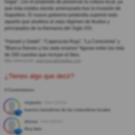
hogar”, con el propósito de preservar la cultura local, ya
que ésta estaba siendo amenazada tras la invasión de
Napoléon. El nuevo gobierno pretendía suprimir todo
aquello que aludiera al viejo régimen de feudos y
principados de la Alemania del Siglo XIX.
“Hansel y Gretel”, “Caperucita Roja”, “La Cenicienta” y
“Blanca Nieves y los siete enanos” figuran entre los más
de 200 cuentos que incluye el libro.
Más información:
www.buscabiografias.com
¿Tienes algo que decir?
9 Comentarios
riojanito
Hace 2año(s)
buenos hacedores de las costumbres locales
dinora
Hace 3año(s)
Muy bien