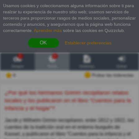
Usamos cookies y coleccionamos alguna información sobre ti para
realzar tu experiencia de nuestro sitio web; usamos servicios de
terceros para proporcionar rasgos de medios sociales, personalizar
contenido y anuncios, y asegurarnos que la página web funciona
correctamente.
Aprender más
sobre las cookies en Quizzclub.
OK
Establecer preferencias
2
6
Juegos
Trivia
Historias
Entrar
0
Probar las inderectas
¿Por qué los hermanos Grimm recopilaron relatos
locales y los publicaron en el libro “Cuentos para la
infancia y el hogar”?
Jacob y Wilhelm Grimm recopilaron, entre 1812 y 1822, los
cuentos de la tradición oral en el entorno burgués de
Kassel, y publicaron el libro “Cuentos para la infancia y el