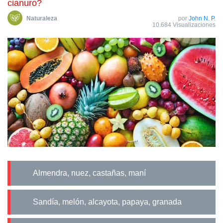
cianuro?
Naturaleza
por
John N. P.
10.684 Visualizaciones
Almendra, nuez, castañas, maní
Sandía, melón, alcayota, papaya, granada