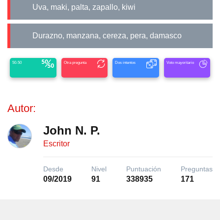
Uva, maki, palta, zapallo, kiwi
Durazno, manzana, cereza, pera, damasco
50-50
Otra pregunta
Dos intentos
Voto mayoritario
Autor:
John N. P.
Escritor
Desde
Nivel
Puntuación
Preguntas
09/2019
91
338935
171