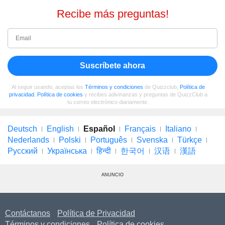
Recibe más preguntas!
Suscríbete ahora
Al seguir usando, aceptas los
Términos y condiciones
de Quizzclub,
Política de
privacidad
,
Política de cookies
y recibes adivinanzas y preguntas de QuizzClub a
tu correo electrónico diariamente.
Deutsch
English
Español
Français
Italiano
Nederlands
Polski
Português
Svenska
Türkçe
Русский
Українська
हिन्दी
한국어
汉语
漢語
ANUNCIO
Contáctanos
Política de Privacidad
Términos y condiciones
Política de cookies