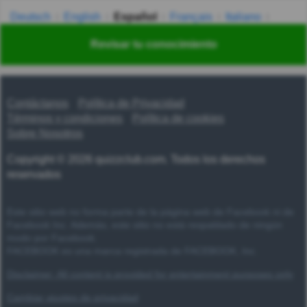
Deutsch
English
Español
Français
Italiano
Nederlands
Polski
Português
Svenska
Türkçe
Revisar tu conocimiento
Русский
Українська
हिन्दी
한국어
汉语
漢語
Contáctanos
Política de Privacidad
Términos y condiciones
Política de cookies
Sobre Nosotros
Copyright © 2026 quizzclub.com. Todos los derechos
reservados
Este sitio web no forma parte de la página web de Facebook ni de
Facebook Inc. Además, este sitio no está respaldado de ningún
modo por Facebook.
FACEBOOK es una marca registrada de FACEBOOK, Inc.
Disclaimer: All content is provided for entertainment purposes only
Cambiar ajustes de privacidad