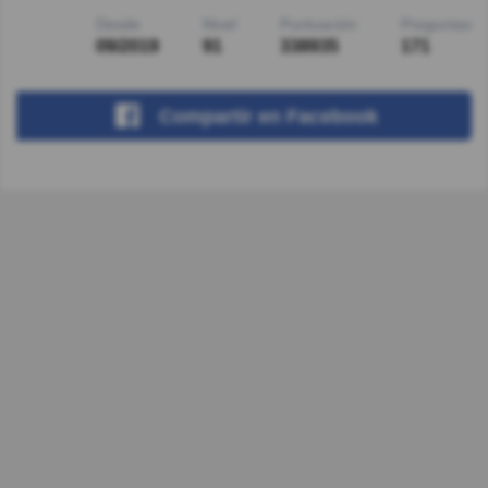
Desde
Nivel
Puntuación
Preguntas
09/2019
91
338935
171
Compartir
en Facebook