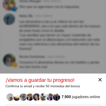
Victor Rangel
Hace 3año(s)
Otro que se agermano con la respuesta
Hebe Db
Hace 3año(s)
Las almendras a las q se refiere no son las
ALMENDRAS, sino a lo que está dentro de los huesos
de esas frutas como lo detalla
“Las semillas que tienen un mayor contenido de
amigdalina son el albaricoque y el melocotón (en este
caso nos referimos a las almendras del interior de los
huesos)”.
Sonia Contreras
Hace 3año(s)
Consumo 5 almendras diarias en mis batidos y jamás
me han hecho mal
Ver respuestas
✕
¡Vamos a guardar tu progreso!
Alvaro Uribe Izquierdo
Hace 4año(s)
Confirma tu email y recibe 50 monedas del bonus
También están las almendras amargas.
7.900
jugadores online
Gaspar Nunez
Hace 4año(s)
Hay que tener la debida precaución!