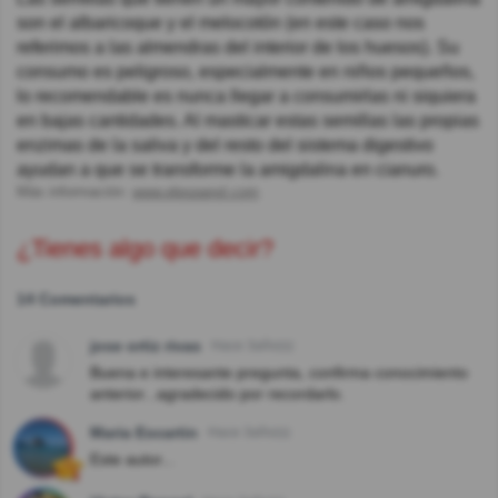
son el albaricoque y el melocotón (en este caso nos
referimos a las almendras del interior de los huesos). Su
consumo es peligroso, especialmente en niños pequeños,
lo recomendable es nunca llegar a consumirlas ni siquiera
en bajas cantidades. Al masticar estas semillas las propias
enzimas de la saliva y del resto del sistema digestivo
ayudan a que se transforme la amigdalina en cianuro.
Más información:
www.elespanol.com
¿Tienes algo que decir?
14 Comentarios
jose ortiz rivas
Hace 3año(s)
Buena e interesante pregunta, confirma conocimiento
anterior...agradecido por recordarlo.
Maria Escartin
Hace 3año(s)
Este autor...