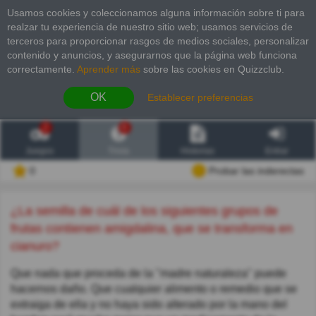
Usamos cookies y coleccionamos alguna información sobre ti para
realzar tu experiencia de nuestro sitio web; usamos servicios de
terceros para proporcionar rasgos de medios sociales, personalizar
contenido y anuncios, y asegurarnos que la página web funciona
correctamente.
Aprender más
sobre las cookies en Quizzclub.
OK
Establecer preferencias
2
6
Juegos
Trivia
Historias
Entrar
0
Probar las inderectas
¿La semilla de cuál de los siguientes grupos de
frutas contienen amigdalina, que se transforma en
cianuro?
Que nada que proceda de la "madre naturaleza" puede
hacernos daño. Que cualquier alimento o remedio que se
extraiga de ella y no haya sido alterado por la mano del