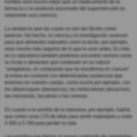
hombre será mucho mejor que un medicamento de la
farmacia o un producto procesado del supermercado es
solamente una creencia.
La verdad es que las cosas no son tan fáciles como
parecen. De hecho, la ciencia y la investigación avanzan
para que alimentos naturales como la leche, por ejemplo,
sean mucho más seguros de lo que lo eran antes. Es más,
en la naturaleza también podemos encontrar veneno como
la cicuta o alimentos que contienen en su interior
"amigdalina, un compuesto que se transforma en cianuro"
al entrar en contacto con determinadas sustancias que
tenemos en nuestro cuerpo, como ocurre por ejemplo, con
los albaricoques (damascos), los melocotones (duraznos),
las manzanas, las peras o las cerezas.
En cuanto a la semilla de la manzana, por ejemplo, habría
que comer unas 170 de ellas para sentir malestares y entre
4.300 a 5.700 para perder la vida.
Las semillas que tienen un mayor contenido de amigdalina