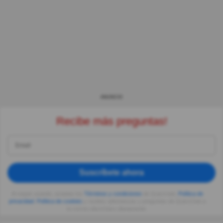
ANUNCIO
Recibe más preguntas!
Suscríbete ahora
Al seguir usando, aceptas los
Términos y condiciones
de Quizzclub,
Política de
privacidad
,
Política de cookies
y recibes adivinanzas y preguntas de QuizzClub a
tu correo electrónico diariamente.