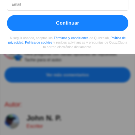
Elsa Télites
Hace 4año(s)
También hay plantas venenosas.
Continuar
Angel Perez
Hace 4año(s)
Es facil imitar a Germán.
Al seguir usando, aceptas los
Términos y condiciones
de Quizzclub,
Política de
privacidad
,
Política de cookies
y recibes adivinanzas y preguntas de QuizzClub a
Santiago López Priego
Hace 4año(s)
tu correo electrónico diariamente.
Otra pregunta con varias opciones de repuestas.
Tache para el autor.
Ver más comentarios
Autor:
John N. P.
Escritor