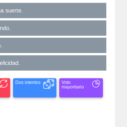
na suerte.
undo.
s.
elicidad.
Dos intentos
Voto
mayoritario