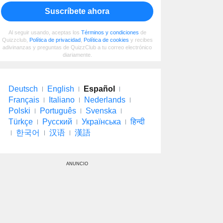
Suscríbete ahora
Al seguir usando, aceptas los
Términos y condiciones
de
Quizzclub,
Política de privacidad
,
Política de cookies
y recibes
adivinanzas y preguntas de QuizzClub a tu correo electrónico
diariamente.
Deutsch
English
Español
Français
Italiano
Nederlands
Polski
Português
Svenska
Türkçe
Русский
Українська
हिन्दी
한국어
汉语
漢語
ANUNCIO