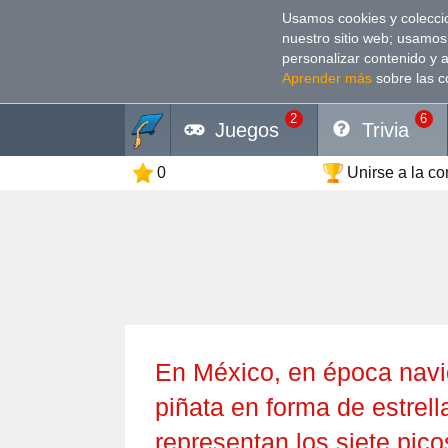
Usamos cookies y coleccio
nuestro sitio web; usamos
personalizar contenido y 
Aprender más
sobre las c
2
6
Juegos
Trivia
0
Unirse a la c
En México, en época navideña es tradición romper una
piñata en forma de estrell
representan los siete pic