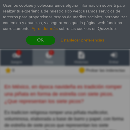
Usamos cookies y coleccionamos alguna información sobre ti para
realzar tu experiencia de nuestro sitio web; usamos servicios de
terceros para proporcionar rasgos de medios sociales, personalizar
contenido y anuncios, y asegurarnos que la página web funciona
correctamente.
Aprender más
sobre las cookies en Quizzclub.
OK
Establecer preferencias
2
6
Juegos
Trivia
Historias
Entrar
0
Probar las inderectas
En México, en época navideña es tradición romper
una piñata en forma de estrella con siete picos.
¿Que representan los siete picos?
Es tradicion religiosa romper una piñata multicolor,
voluminosa, elaborada a base de barro y papel, con forma
de estrella de siete picos que representan los siete