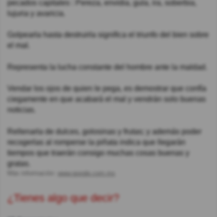
pecados capitales : Pereza, envidia, gula, ira, soberbia,
lujuria y avaricia.
Golpearla hasta destruirla significa el triunfo del bien sobre
el mal.
Representa la lucha constante del hombre ante la maldad.
Vendar los ojos de quien le pega, es demostrar que confía
ciegamente en que acabará el mal y vendrán solo buenas
noticias.
Rellenarla de dulces, golosinas y frutas; y además poder
recogerlas al romperse la piñata indica que llegarán
tiempos que traerán consigo muchas cosas buenas y
gratas.
Más información:
www.google.com.mx
¿Tienes algo que decir?