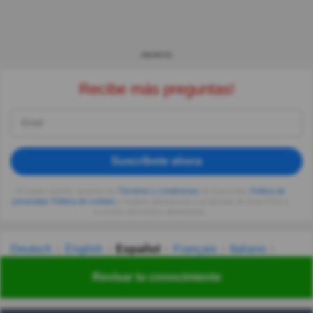
ANUNCIO
Recibe más preguntas!
Suscríbete ahora
Al seguir usando, aceptas los
Términos y condiciones
de Quizzclub,
Política de
privacidad
,
Política de cookies
y recibes adivinanzas y preguntas de QuizzClub a
tu correo electrónico diariamente.
Deutsch
English
Español
Français
Italiano
Nederlands
Polski
Português
Svenska
Türkçe
Revisar tu conocimiento
Русский
Українська
हिन्दी
한국어
汉语
漢語