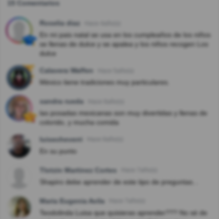
15 Comentarios
Roselia diaz
Hace 4año(s)
En mi pais natal se usa en los cumpleaños de los niños
se llenas de dulce y se apalea y los niños recogen Los
dulce
Calavera Waffen
Hace 5año(s)
México tiene tradiciones muy particulares.
sandra rueda
Hace 6año(s)
las posadas mexicanas son muy divertidas y llenas de
colorido, y mucha comida
luisecheverri
Hace 6año(s)
En su punto
Tlotzin Martinez Cortes
Hace 7año(s)
Shapiro debe aprender de este tipo de preguntas...
Maria Eugenia Avila
Hace 7año(s)
Teodolinda Luisa que quisieras aprender??? No sé de