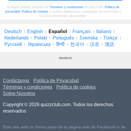
Al seguir usando, aceptas los
Términos y condiciones
de Quizzclub,
Política de
privacidad
,
Política de cookies
y recibes adivinanzas y preguntas de QuizzClub a
tu correo electrónico diariamente.
Deutsch
English
Español
Français
Italiano
Nederlands
Polski
Português
Svenska
Türkçe
Русский
Українська
हिन्दी
한국어
汉语
漢語
ANUNCIO
Contáctanos
Política de Privacidad
Términos y condiciones
Política de cookies
Sobre Nosotros
Copyright © 2026 quizzclub.com. Todos los derechos
reservados
Este sitio web no forma parte de la página web de Facebook ni de