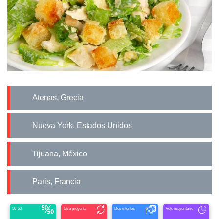
Atenas, Grecia
Nueva York, Estados Unidos
Tijuana, México
Paris, Francia
50-50
Otra pregunta
Dos intentos
Voto mayoritario