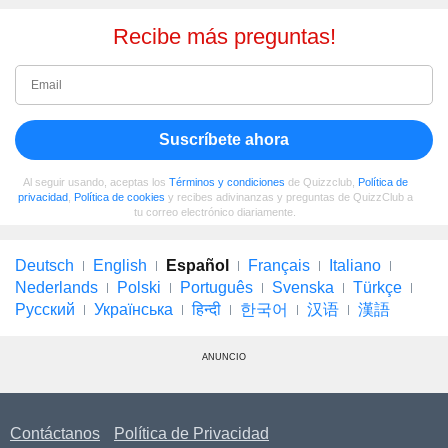
Recibe más preguntas!
Suscríbete ahora
Al seguir usando, aceptas los
Términos y condiciones
de Quizzclub,
Política de
privacidad
,
Política de cookies
y recibes adivinanzas y preguntas de QuizzClub a
tu correo electrónico diariamente.
Deutsch
English
Español
Français
Italiano
Nederlands
Polski
Português
Svenska
Türkçe
Русский
Українська
हिन्दी
한국어
汉语
漢語
ANUNCIO
Contáctanos
Política de Privacidad