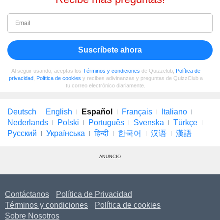
Suscríbete ahora
Al seguir usando, aceptas los
Términos y condiciones
de Quizzclub,
Política de
privacidad
,
Política de cookies
y recibes adivinanzas y preguntas de QuizzClub a
tu correo electrónico diariamente.
Deutsch
English
Español
Français
Italiano
Nederlands
Polski
Português
Svenska
Türkçe
Русский
Українська
हिन्दी
한국어
汉语
漢語
ANUNCIO
Contáctanos
Política de Privacidad
Términos y condiciones
Política de cookies
Sobre Nosotros