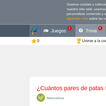
Usamos cookies y coleccio
nuestro sitio web; usamos
personalizar contenido y 
Aprender más
sobre las c
2
6
Juegos
Trivia
0
Unirse a la c
¿Cuántos pares de patas
Naturaleza