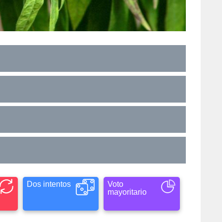
Dos intentos
Voto
mayoritario