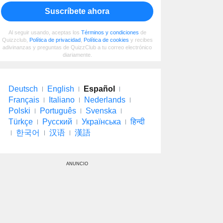
Suscríbete ahora
Al seguir usando, aceptas los
Términos y condiciones
de
Quizzclub,
Política de privacidad
,
Política de cookies
y recibes
adivinanzas y preguntas de QuizzClub a tu correo electrónico
diariamente.
Deutsch
English
Español
Français
Italiano
Nederlands
Polski
Português
Svenska
Türkçe
Русский
Українська
हिन्दी
한국어
汉语
漢語
ANUNCIO