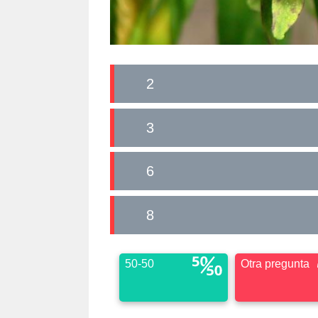
2
3
6
8
50-50
Otra pregunta