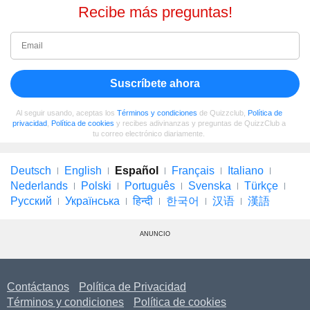
Recibe más preguntas!
Suscríbete ahora
Al seguir usando, aceptas los
Términos y condiciones
de Quizzclub,
Política de
privacidad
,
Política de cookies
y recibes adivinanzas y preguntas de QuizzClub a
tu correo electrónico diariamente.
Deutsch
English
Español
Français
Italiano
Nederlands
Polski
Português
Svenska
Türkçe
Русский
Українська
हिन्दी
한국어
汉语
漢語
ANUNCIO
Contáctanos
Política de Privacidad
Términos y condiciones
Política de cookies