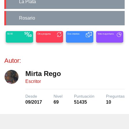
La Plata
Rosario
50-50
Otra pregunta
Dos intentos
Voto mayoritario
Autor:
Mirta Rego
Escritor
Desde
Nivel
Puntuación
Preguntas
09/2017
69
51435
10