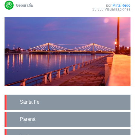
Geografía
por
Mirta Rego
35.338 Visualizaciones
Santa Fe
Paraná