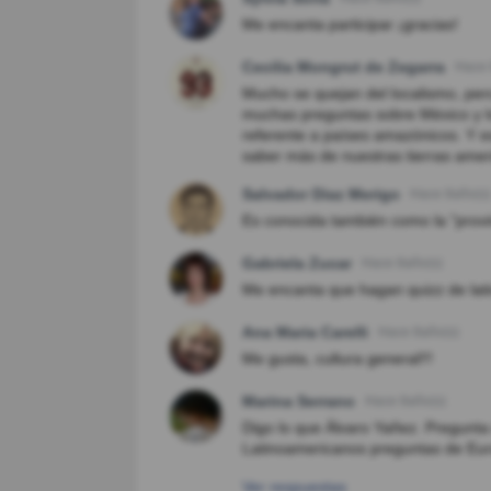
Me encanta participar ¡gracias!
Cecilia Mongrut de Zegarra
Hace 
Mucho se quejan del localismo, per
muchas preguntas sobre México y l
referente a países amazónicos. Y e
saber más de nuestras tierras amer
Salvador Diaz Merigo
Hace 8año(s)
Es conocida también como la "provi
Gabriela Zucar
Hace 8año(s)
Me encanta que hagan quizz de lati
Ana Maria Carelli
Hace 8año(s)
Me gusta, cultura general!!!
Marina Serrano
Hace 8año(s)
Digo lo que Álvaro Yañez. Pregunta
Latinoamericanos preguntas de Euro
Ver respuestas