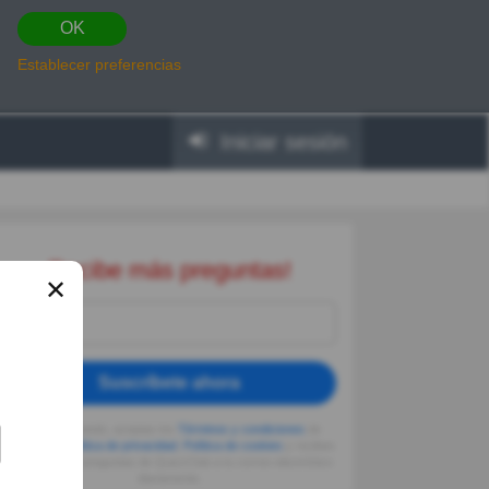
OK
Establecer preferencias
Iniciar sesión
Recibe más preguntas!
✕
Suscríbete ahora
Al seguir usando, aceptas los
Términos y condiciones
de
Quizzclub,
Política de privacidad
,
Política de cookies
y recibes
adivinanzas y preguntas de QuizzClub a tu correo electrónico
diariamente.