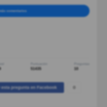
más comentarios
vel
Puntuación
Preguntas
9
51435
10
0
r
esta pregunta
en Facebook