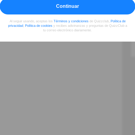
Continuar
r tu conocimiento
Al seguir usando, aceptas los
Términos y condiciones
de Quizzclub,
Política de
privacidad
,
Política de cookies
y recibes adivinanzas y preguntas de QuizzClub a
tu correo electrónico diariamente.