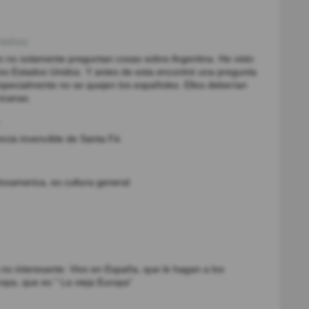
8año(s)
o no solamente preguntan cosas sobre Argentina. He visto
os Estados Unidos. Y antes de esta encontré una pregunta
specialmente no se quejen los españoles. Ellos deberían
icanas.
ncia invencible de Santa Fé.
noamerica, es cultura general
 no interesante. Vivo en España, que le hagan a los
pa, que es " La vieja Europa"