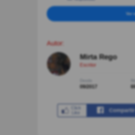
Ver 
Autor:
Mirta Rego
Escritor
Desde
Ni
09/2017
6
Comparti