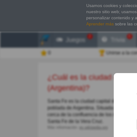
Usamos cookies y coleccio
nuestro sitio web; usamos
personalizar contenido y 
Aprender más
sobre las c
2
6
Juegos
Trivia
0
Unirse a la c
¿Cuál es la ciudad capital de la provincia de Santa Fe
(Argentina)?
Santa Fe es la ciudad capital de la prov
poblada de Argentina. Situada en el centr
cerca de la confluencia de los ríos Sala
Santa Fe de la Vera Cruz.
Más información:
es.wikipedia.org