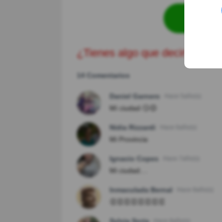
Revisa
¿Tienes algo que decir?
14 Comentarios
Daniel Garnero
Hace 5año(s)
Mí ciudad 😏😊
Nidia Rizzardi
Hace 6año(s)
Mi Provincia
Ignacio Copes
Hace 7año(s)
Mi ciudad....
Inmaculada Bernal
Hace 8año(s)
👏👏👏👏👏👏👏👏
Sylvia Soria
Hace 8año(s)