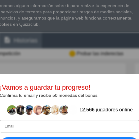
namos alguna información sobre ti para realzar tu experiencia de
 servicios de terceros para proporcionar rasgos de medios sociales,
anuncios, y asegurarnos que la página web funciona correctamente.
ookies en Quizzclub.
Historias
ompetición
Probar las inderectas
¡Vamos a guardar tu progreso!
Confirma tu email y recibe 50 monedas del bonus
incia Argentina homónima y la octava ciudad más
o-este del país, a orillas de la laguna Setúbal, muy
12.566
jugadores online
do y Paraná. También se la conoce con el nombre