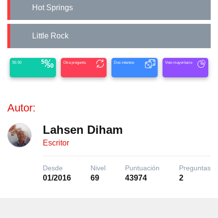
Hot Springs
Little Rock
50-50
Otra pregunta
Dos intentos
Voto mayoritario
Autor:
Lahsen Diham
Escritor
Desde
Nivel
Puntuación
Preguntas
01/2016
69
43974
2