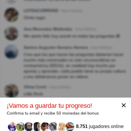
LEYDACORRONS
Hace 5año(s)
Omito lugar.
Ana Mercedes Meléndez
Hace 8año(s)
Me siento feliz hoy acerté en todas las preguntas.😄
Santos Augusto Serrano Herrera
Hace 8año(s)
Creo que los que hacen las preguntas debieran hacer
mucho más universales no solo circunscribirse en
norteamérica (EEUU), en realidad hay mucho por
aportar y aprender, cada pueblo tiene su propia cultura
y eso debiéramos poner en relieve.
Vilma Conti
Hace 9año(s)
Little Rock
✕
¡Vamos a guardar tu progreso!
Confirma tu email y recibe 50 monedas del bonus
Autor:
8.751
jugadores online
Lahsen Diham