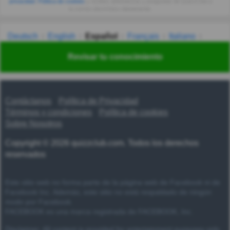
privacidad
,
Política de cookies
y recibes adivinanzas y preguntas de QuizzClub a
tu correo electrónico diariamente.
Deutsch
English
Español
Français
Italiano
Nederlands
Polski
Português
Svenska
Türkçe
Revisar tu conocimiento
Русский
Українська
हिन्दी
한국어
汉语
漢語
Contáctanos
Política de Privacidad
Términos y condiciones
Política de cookies
Sobre Nosotros
Copyright © 2026 quizzclub.com. Todos los derechos
reservados
Este sitio web no forma parte de la página web de Facebook ni de
Facebook Inc. Además, este sitio no está respaldado de ningún
modo por Facebook.
FACEBOOK es una marca registrada de FACEBOOK, Inc.
Disclaimer: All content is provided for entertainment purposes only