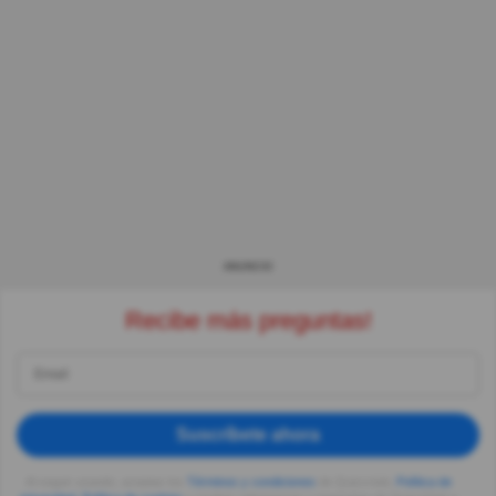
ANUNCIO
Recibe más preguntas!
Suscríbete ahora
Al seguir usando, aceptas los
Términos y condiciones
de Quizzclub,
Política de