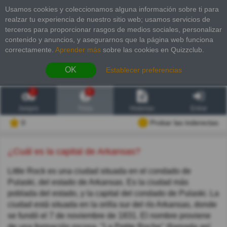
Usamos cookies y coleccionamos alguna información sobre ti para
realzar tu experiencia de nuestro sitio web; usamos servicios de
terceros para proporcionar rasgos de medios sociales, personalizar
contenido y anuncios, y asegurarnos que la página web funciona
correctamente.
Aprender más
sobre las cookies en Quizzclub.
OK
Establecer preferencias
2
6
Juegos
Trivia
Historias
Entrar
0
Probar las inderectas
¿Cuál es la capital de Arkansas?
Little Rock es una ciudad situada en el condado de
Pulaski, del estado de Arkansas. Es la ciudad más
poblada del estado, y la capital del condado de Pulaski. La
ciudad está situada en la orilla sur del río Arkansas, donde
se fundó el 7 de noviembre de 1831. El nombre proviene
de una formación rocosa, "La Petite Roche" (llamada así