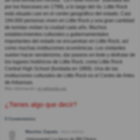
por los franceses en 1799), a lo largo del río. Little Rock
está situado casi en el centro geográfico del estado. Casi
194.000 personas viven en Little Rock y una gran cantidad
de turistas visitan la ciudad cada año. Muchos
establecimientos culturales y gubernamentales
importantes del estado se encuentran en Little Rock, así
como muchas instituciones económicas. Los visitantes
suelen hacer senderismo, dar paseos en bote y disfrutar de
los lugares históricos de Little Rock, como Little Rock
Central High School (fundada en 1869). Una de las
instituciones culturales de Little Rock es el Centro de Artes
de Arkansas.
Más información:
en.wikipedia.org
¿Tienes algo que decir?
5 Comentarios
Maximo Zapata
Hace 4año(s)
¡Interesante! La tierra de Bill Clinton