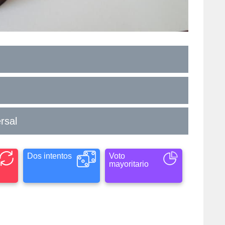
rsal
Dos intentos
Voto
mayoritario