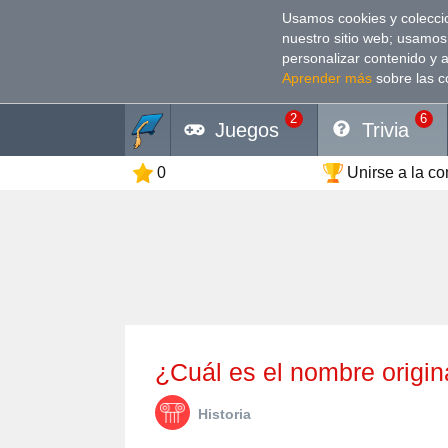
Usamos cookies y coleccio
nuestro sitio web; usamos
personalizar contenido y 
Aprender más
sobre las c
2
6
Juegos
Trivia
0
Unirse a la c
¿Cuál es el nombre origi
Historia