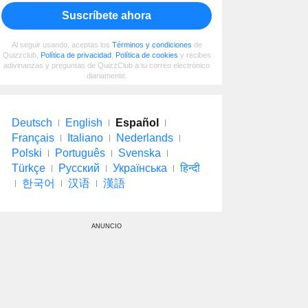
Suscríbete ahora
Al seguir usando, aceptas los
Términos y condiciones
de
Quizzclub,
Política de privacidad
,
Política de cookies
y recibes
adivinanzas y preguntas de QuizzClub a tu correo electrónico
diariamente.
Deutsch
English
Español
Français
Italiano
Nederlands
Polski
Português
Svenska
Türkçe
Русский
Українська
हिन्दी
한국어
汉语
漢語
ANUNCIO