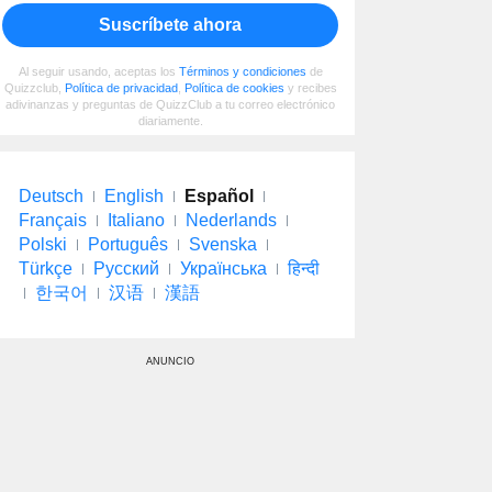
Suscríbete ahora
Al seguir usando, aceptas los
Términos y condiciones
de
Quizzclub,
Política de privacidad
,
Política de cookies
y recibes
adivinanzas y preguntas de QuizzClub a tu correo electrónico
diariamente.
Deutsch
English
Español
Français
Italiano
Nederlands
Polski
Português
Svenska
Türkçe
Русский
Українська
हिन्दी
한국어
汉语
漢語
ANUNCIO