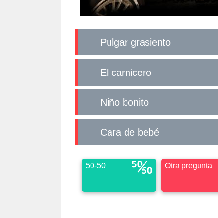
Pulgar grasiento
El carnicero
Niño bonito
Cara de bebé
50-50
Otra pregunta