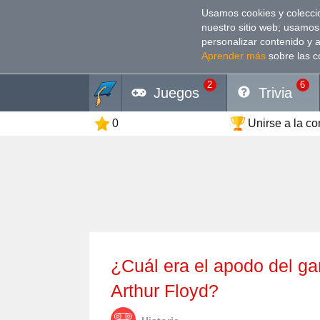
Usamos cookies y coleccio
nuestro sitio web; usamos
personalizar contenido y 
Aprender más
sobre las c
2
6
Juegos
Trivia
0
Unirse a la c
¿Cuál era el apodo del gangster estadounidense Charles
Arthur Floyd?