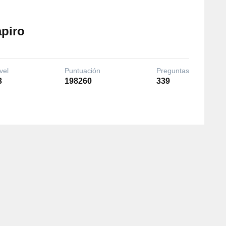
apiro
vel
Puntuación
Preguntas
3
198260
339