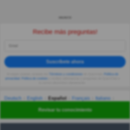
ANUNCIO
Recibe más preguntas!
Suscríbete ahora
Al seguir usando, aceptas los
Términos y condiciones
de Quizzclub,
Política de
privacidad
,
Política de cookies
y recibes adivinanzas y preguntas de QuizzClub a
tu correo electrónico diariamente.
Deutsch
English
Español
Français
Italiano
Nederlands
Polski
Português
Svenska
Türkçe
Revisar tu conocimiento
Русский
Українська
हिन्दी
한국어
汉语
漢語