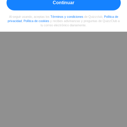
Continuar
Al seguir usando, aceptas los
Términos y condiciones
de Quizzclub,
Política de
privacidad
,
Política de cookies
y recibes adivinanzas y preguntas de QuizzClub a
tu correo electrónico diariamente.