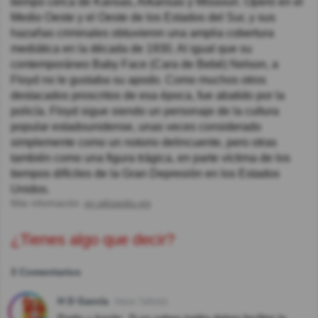
tiempo cerca de Kansas, Arkansas y Missouri. Operó en el
Medio Oeste y el Oeste de los Estados del Sur, y sus
hazañas criminales obtuvieron una amplia cobertura
mediática en la década de 1930. Al igual que su
contemporáneo Baby Face (Cara de Bebé) Nelson, a
Floyd no le gustaba su apodo. Como muchos otros
destacados proscritos de esa época, fue abatido por la
policía. Floyd sigue siendo un personaje de la cultura
popular estadounidense, unas veces considerado
simplemente como un notorio delincuente, pero otras
también como una figura trágica, en parte víctima de los
tiempos difíciles de la Gran Depresión en los Estados
Unidos.
Más información:
en.wikipedia.org
¿Tienes algo que decir?
3 Comentarios
H D García
Hace 7año(s)