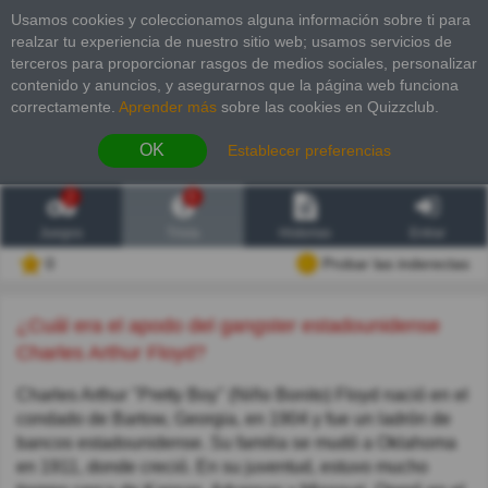
Usamos cookies y coleccionamos alguna información sobre ti para
realzar tu experiencia de nuestro sitio web; usamos servicios de
terceros para proporcionar rasgos de medios sociales, personalizar
contenido y anuncios, y asegurarnos que la página web funciona
correctamente.
Aprender más
sobre las cookies en Quizzclub.
OK
Establecer preferencias
2
6
Juegos
Trivia
Historias
Entrar
0
Probar las inderectas
¿Cuál era el apodo del gangster estadounidense
Charles Arthur Floyd?
Charles Arthur "Pretty Boy" (Niño Bonito) Floyd nació en el
condado de Bartow, Georgia, en 1904 y fue un ladrón de
bancos estadounidense. Su familia se mudó a Oklahoma
en 1911, donde creció. En su juventud, estuvo mucho