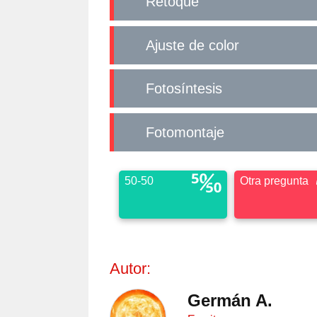
Retoque
Ajuste de color
Fotosíntesis
Fotomontaje
50-50
Otra pregunta
Autor:
Germán A.