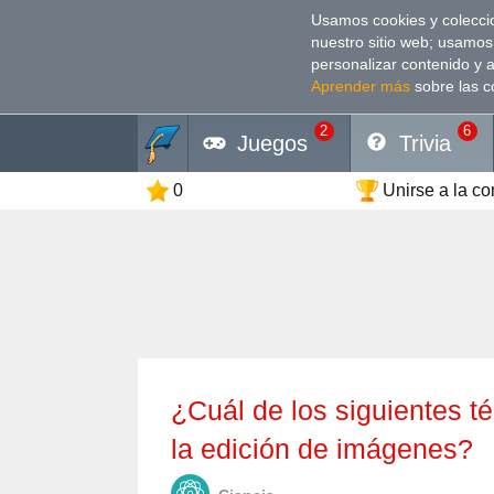
Usamos cookies y coleccio
nuestro sitio web; usamos
personalizar contenido y 
Aprender más
sobre las c
2
6
Juegos
Trivia
0
Unirse a la c
¿Cuál de los siguientes términos NO está relacionado con
la edición de imágenes?