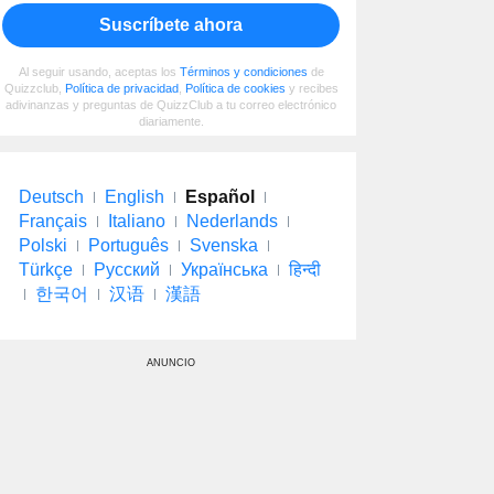
Suscríbete ahora
Al seguir usando, aceptas los
Términos y condiciones
de
Quizzclub,
Política de privacidad
,
Política de cookies
y recibes
adivinanzas y preguntas de QuizzClub a tu correo electrónico
diariamente.
Deutsch
English
Español
Français
Italiano
Nederlands
Polski
Português
Svenska
Türkçe
Русский
Українська
हिन्दी
한국어
汉语
漢語
ANUNCIO