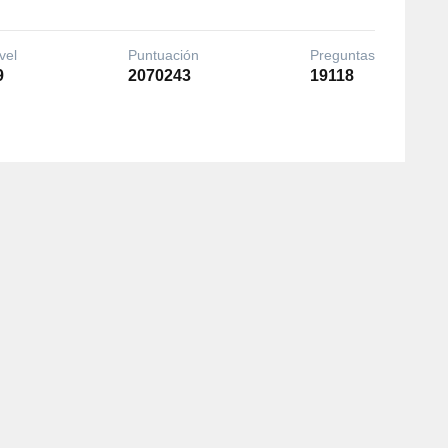
vel
Puntuación
Preguntas
9
2070243
19118