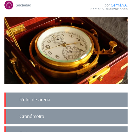
Sociedad
por
Germán A.
27.573 Visualizaciones
Reloj de arena
Cronómetro