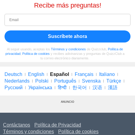
Recibe más preguntas!
Suscríbete ahora
Al seguir usando, aceptas los
Términos y condiciones
de Quizzclub,
Política de
privacidad
,
Política de cookies
y recibes adivinanzas y preguntas de QuizzClub a
tu correo electrónico diariamente.
Deutsch
English
Español
Français
Italiano
Nederlands
Polski
Português
Svenska
Türkçe
Русский
Українська
हिन्दी
한국어
汉语
漢語
ANUNCIO
Contáctanos
Política de Privacidad
Términos y condiciones
Política de cookies