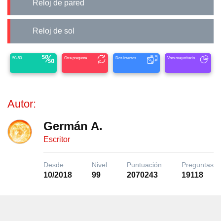
Reloj de pared
Reloj de sol
50-50
Otra pregunta
Dos intentos
Voto mayoritario
Autor:
Germán A.
Escritor
Desde
Nivel
Puntuación
Preguntas
10/2018
99
2070243
19118