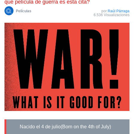
qué película de guerra es esta cita?
Películas
por
Raúl Párraga
6.536 Visualizaciones
Nacido el 4 de julio(Born on the 4th of July)