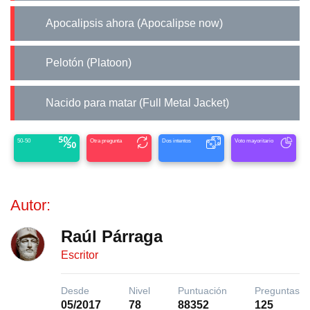
Apocalipsis ahora (Apocalipse now)
Pelotón (Platoon)
Nacido para matar (Full Metal Jacket)
50-50
Otra pregunta
Dos intentos
Voto mayoritario
Autor:
Raúl Párraga
Escritor
Desde
Nivel
Puntuación
Preguntas
05/2017
78
88352
125