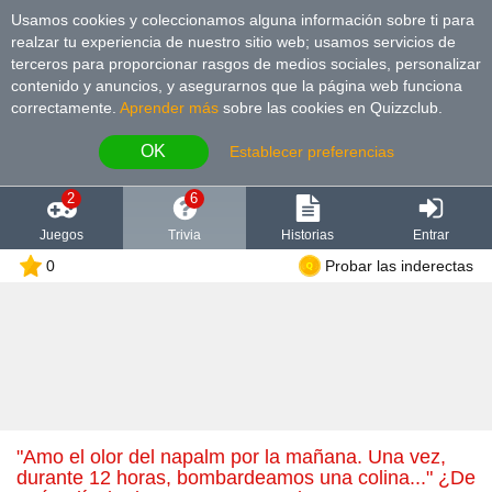
Usamos cookies y coleccionamos alguna información sobre ti para
realzar tu experiencia de nuestro sitio web; usamos servicios de
terceros para proporcionar rasgos de medios sociales, personalizar
contenido y anuncios, y asegurarnos que la página web funciona
correctamente.
Aprender más
sobre las cookies en Quizzclub.
OK
Establecer preferencias
2
6
Juegos
Trivia
Historias
Entrar
0
Probar las inderectas
"Amo el olor del napalm por la mañana. Una vez,
durante 12 horas, bombardeamos una colina..." ¿De