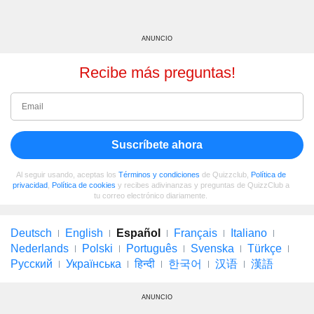
ANUNCIO
Recibe más preguntas!
Suscríbete ahora
Al seguir usando, aceptas los
Términos y condiciones
de Quizzclub,
Política de
privacidad
,
Política de cookies
y recibes adivinanzas y preguntas de QuizzClub a
tu correo electrónico diariamente.
Deutsch
English
Español
Français
Italiano
Nederlands
Polski
Português
Svenska
Türkçe
Русский
Українська
हिन्दी
한국어
汉语
漢語
ANUNCIO