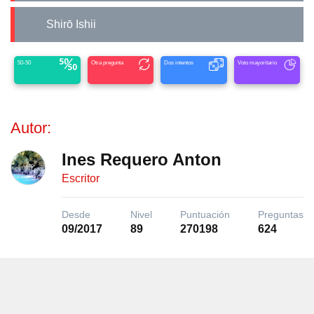
Shirō Ishii
50-50
Otra pregunta
Dos intentos
Voto mayoritario
Autor:
Ines Requero Anton
Escritor
Desde
Nivel
Puntuación
Preguntas
09/2017
89
270198
624