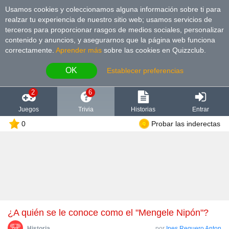
Usamos cookies y coleccionamos alguna información sobre ti para
realzar tu experiencia de nuestro sitio web; usamos servicios de
terceros para proporcionar rasgos de medios sociales, personalizar
contenido y anuncios, y asegurarnos que la página web funciona
correctamente.
Aprender más
sobre las cookies en Quizzclub.
OK
Establecer preferencias
2
6
Juegos
Trivia
Historias
Entrar
0
Probar las inderectas
¿A quién se le conoce como el "Mengele Nipón"?
Historia
por
Ines Requero Anton