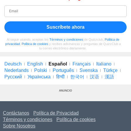
Suscríbete ahora
Al seguir usando, aceptas los
Términos y condiciones
de Quizzclub,
Política de
privacidad
,
Política de cookies
y recibes adivinanzas y preguntas de QuizzClub a
tu correo electrónico diariamente.
Deutsch
English
Español
Français
Italiano
Nederlands
Polski
Português
Svenska
Türkçe
Русский
Українська
हिन्दी
한국어
汉语
漢語
ANUNCIO
Contáctanos
Política de Privacidad
Términos y condiciones
Política de cookies
Sobre Nosotros