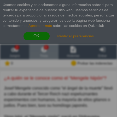
Usamos cookies y coleccionamos alguna información sobre ti para
realzar tu experiencia de nuestro sitio web; usamos servicios de
terceros para proporcionar rasgos de medios sociales, personalizar
contenido y anuncios, y asegurarnos que la página web funciona
correctamente.
Aprender más
sobre las cookies en Quizzclub.
OK
Establecer preferencias
2
6
Juegos
Trivia
Historias
Entrar
0
Probar las inderectas
¿A quién se le conoce como el "Mengele Nipón"?
Josef Mengele conocido como “el ángel de la muerte” llevó
a cabo durante el Tercer Reich nazi espeluznantes
experimentos con humanos, la mayoría de ellos gitanos o
judíos. Pues bien, tuvo su homólogo japonés.
Shiro Ishii, el “Mengele nipón”, nació en Shibayama,