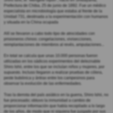
Prefectura de Chiba, 25 de junio de 1892. Fue un médico
especialista en microbiología que estaba al frente de la
Unidad 731, destinada a la experimentación con humanos
y situada en la China ocupada
Allí se llevaron a cabo todo tipo de atrocidades con
prisioneros chinos: congelaciones, vivisecciones,
reimplantaciones de miembros al revés, amputaciones...
En total se calcula que unas 10.000 personas fueron
utilizadas en los sádicos experimentos del deleznable
Shiro Ishii, entre los que se incluían niños y mujeres, por
supuesto. Incluso llegaron a realizar pruebas de cólera,
peste bubónica y ántrax entre los campesinos para
observar la evolución de las enfermedades.
Tras la derrota del país asiático en la guerra, Shiro Ishii, no
fue procesado; obtuvo la inmunidad a cambio de
proporcionar información que había recopilado a lo largo
de los años, de modo que ni siquiera fue juzgado por sus