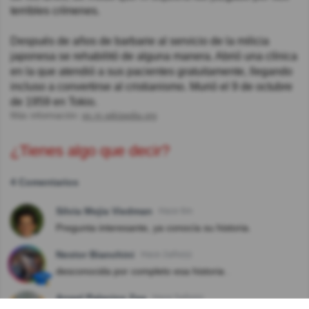
terribles crímenes.
Después de años de barbarie al servicio de la milicia
japonesa se rehabilitó de alguna manera. Abrió una clínica
en la que atendió a sus pacientes gratuitamente, llegando
incluso a convertirse al cristianismo. Murió el 9 de octubre
de 1959 en Tokio.
Más información:
es.m.wikipedia.org
¿Tienes algo que decir?
4 Comentarios
Silvia Mejia Viedman
Hace 6m
Pregunta interesante, ya conocía su historia.
Nestor Bianchini
Hace 2año(s)
desconocida por completo esa historia .
Angel Palacios Zea
Hace 5año(s)