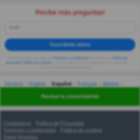
Recibe más preguntas!
Suscríbete ahora
Al seguir usando, aceptas los
Términos y condiciones
de Quizzclub,
Política de
privacidad
,
Política de cookies
y recibes adivinanzas y preguntas de QuizzClub a
tu correo electrónico diariamente.
Deutsch
English
Español
Français
Italiano
Nederlands
Polski
Português
Svenska
Türkçe
Revisar tu conocimiento
Русский
Українська
हिन्दी
한국어
汉语
漢語
Contáctanos
Política de Privacidad
Términos y condiciones
Política de cookies
Sobre Nosotros