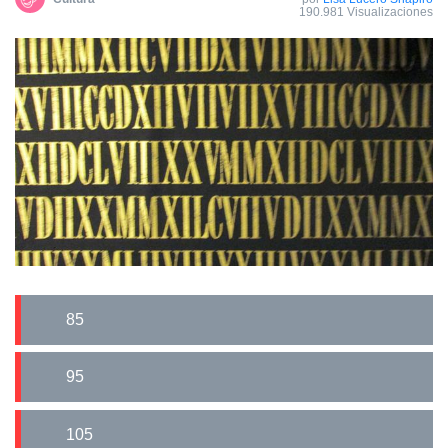
190.981 Visualizaciones
85
95
105