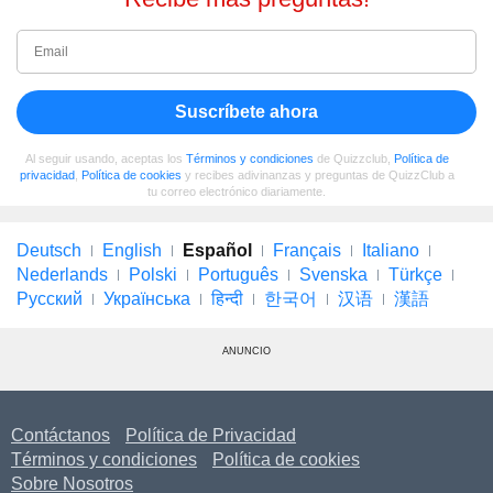
Suscríbete ahora
Al seguir usando, aceptas los
Términos y condiciones
de Quizzclub,
Política de
privacidad
,
Política de cookies
y recibes adivinanzas y preguntas de QuizzClub a
tu correo electrónico diariamente.
Deutsch
English
Español
Français
Italiano
Nederlands
Polski
Português
Svenska
Türkçe
Русский
Українська
हिन्दी
한국어
汉语
漢語
ANUNCIO
Contáctanos
Política de Privacidad
Términos y condiciones
Política de cookies
Sobre Nosotros