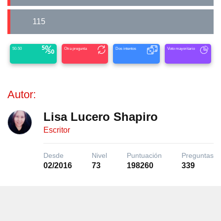
115
50-50
Otra pregunta
Dos intentos
Voto mayoritario
Autor:
Lisa Lucero Shapiro
Escritor
Desde
Nivel
Puntuación
Preguntas
02/2016
73
198260
339