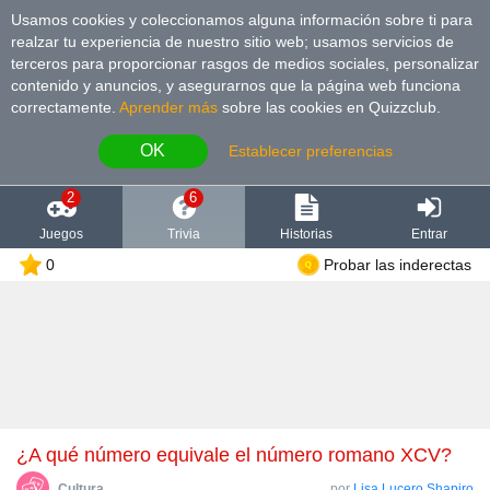
Usamos cookies y coleccionamos alguna información sobre ti para
realzar tu experiencia de nuestro sitio web; usamos servicios de
terceros para proporcionar rasgos de medios sociales, personalizar
contenido y anuncios, y asegurarnos que la página web funciona
correctamente.
Aprender más
sobre las cookies en Quizzclub.
OK
Establecer preferencias
2
6
Juegos
Trivia
Historias
Entrar
0
Probar las inderectas
¿A qué número equivale el número romano XCV?
Cultura
por
Lisa Lucero Shapiro