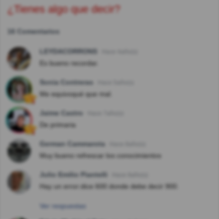
¿Tienes algo que decir?
16 Comentarios
LEYDACORRONS
Hace 4año(s)
Es bueno recordar.
Sonia Contreras
Hace 5año(s)
Me equivoqué que mal.
Jaime Castro
Hace 7año(s)
De primaria
German Cammarota
Hace 8año(s)
Muy bueno refrescar los conocimientos
Julio Emilio Piantelli
Hace 8año(s)
Hay un error:dice 600 donde debe decir 900.
Ver respuestas