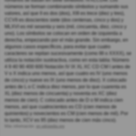
números se forman combinando símbolos y sumando sus
valores, así que II es dos (dos), XIII es trece (diez y tres),
CCVII es doscientos siete (dos centenas, cinco y dos) y
MLXVI es mil sesenta y seis (mil, cincuenta, diez, cinco y
uno). Los símbolos se colocan en orden de izquierda a
derecha, empezando por el más grande. Sin embargo, en
algunos casos específicos, para evitar que cuatro
caracteres se repitan sucesivamente (como IIII o XXXX), se
utiliza la notación sustractiva, como en esta tabla: Número
4 9 40 90 400 600 Notación IV IX XL XC CD CM I antes de
V o X indica uno menos, así que cuatro es IV (uno menos
de cinco) y nueve es IX (uno menos de diez). X colocado
antes de L o C indica diez menos, por lo que cuarenta es
XL (diez menos de cincuenta) y noventa es XC (diez
menos de cien). C colocado antes de D o M indica cien
menos, así que cuatrocientos es CD (cien menos de
quinientos) y novecientos es CM (cien menos de mil). Por
lo tanto, XCV es 95 (diez menos de cien más cinco).
Más información:
en.wikipedia.org