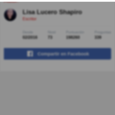
Autor:
Lisa Lucero Shapiro
Escritor
Desde
Nivel
Puntuación
Preguntas
02/2016
73
198260
339
Compartir
en Facebook