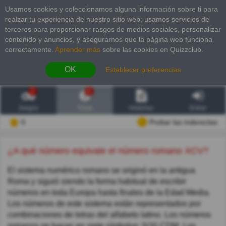
Usamos cookies y coleccionamos alguna información sobre ti para
realzar tu experiencia de nuestro sitio web; usamos servicios de
terceros para proporcionar rasgos de medios sociales, personalizar
contenido y anuncios, y asegurarnos que la página web funciona
correctamente.
Aprender más
sobre las cookies en Quizzclub.
OK
Establecer preferencias
2
6
Juegos
Trivia
Historias
Entrar
0
Probar las inderectas
¿A qué número equivale el número romano XCV?
El sistema numérico romano se originó en la antigua
Roma y siguió siendo la forma habitual de escribir
números en toda Europa hasta finales de la Edad Media.
Los números de este sistema están representados por
combinaciones de letras del alfabeto latino. Los números
romanos se basan en siete símbolos: IVXLCDM. Los