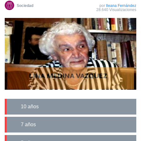
Sociedad
por
Ileana Fernández
28.640 Visualizaciones
10 años
7 años