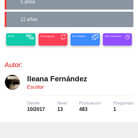
5 años
11 años
50-50
Otra pregunta
Dos intentos
Voto mayoritario
Autor:
Ileana Fernández
Escritor
Desde
Nivel
Puntuación
Preguntas
10/2017
13
483
1