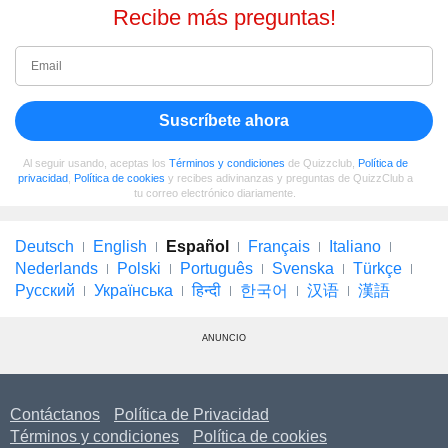
Recibe más preguntas!
Suscríbete ahora
Al seguir usando, aceptas los
Términos y condiciones
de Quizzclub,
Política de
privacidad
,
Política de cookies
y recibes adivinanzas y preguntas de QuizzClub a
tu correo electrónico diariamente.
Deutsch
English
Español
Français
Italiano
Nederlands
Polski
Português
Svenska
Türkçe
Русский
Українська
हिन्दी
한국어
汉语
漢語
ANUNCIO
Contáctanos
Política de Privacidad
Términos y condiciones
Política de cookies