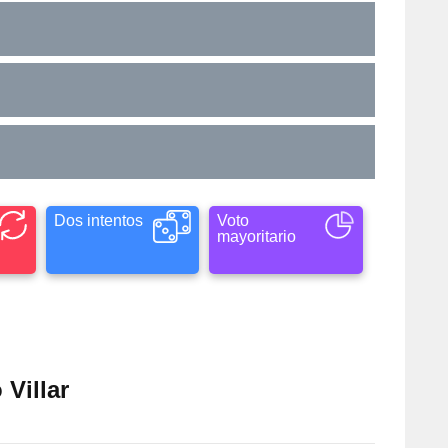
Dos intentos
Voto
mayoritario
 Villar