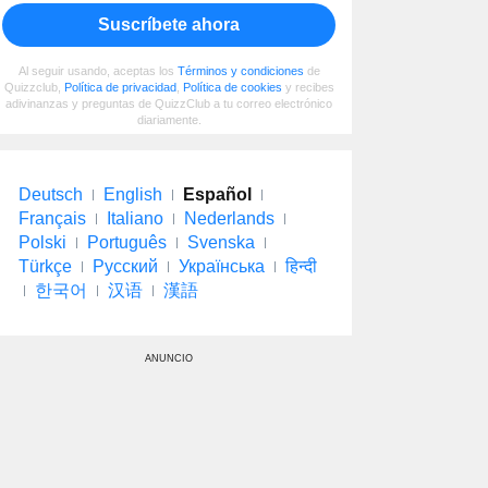
Suscríbete ahora
Al seguir usando, aceptas los
Términos y condiciones
de
Quizzclub,
Política de privacidad
,
Política de cookies
y recibes
adivinanzas y preguntas de QuizzClub a tu correo electrónico
diariamente.
Deutsch
English
Español
Français
Italiano
Nederlands
Polski
Português
Svenska
Türkçe
Русский
Українська
हिन्दी
한국어
汉语
漢語
ANUNCIO