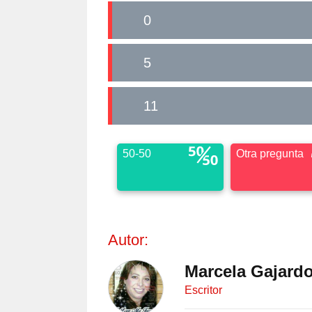
0
5
11
50-50
Otra pregunta
Autor:
Marcela Gajardo
Escritor