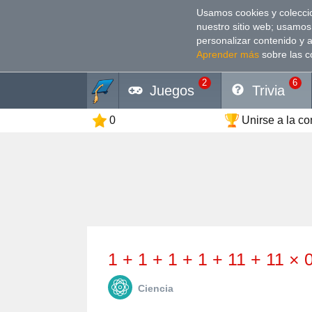
Usamos cookies y coleccio
nuestro sitio web; usamos
personalizar contenido y 
Aprender más
sobre las c
2
6
Juegos
Trivia
0
Unirse a la c
1 + 1 + 1 + 1 + 11 + 11 × 
Сiencia