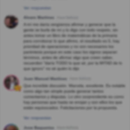
Ver respuestas
Alvaro Martinez
Hace 8año(s)
A mí me daría vergüenza afirmar y generar que la
gente se burle de mí y lo digo con todo respeto, sin
antes tomar un libro de matemáticas de la primaria
para corroborar lo que afirmo, el resultado es 5, hay
prioridad de operaciones y no son necesarios los
paréntesis porque en este caso los signos separan
términos, antes de afirmar algo que creen saber,
recuerden "daría TODO lo que sé, por la MITAD de lo
que ignoro" no sé quién lo dijo
Juan Manuel Martínez
Hace 8año(s)
Que increíble discusión. Marcela, excelente. Es notable
como algo tan simple puede generar tantos
comentarios y disputas. Lo otro sorprendente es como
hay personas que hasta se enojan y son ellos los que
están equivocados. Felicitaciones por la propuesta.
Ver respuestas
Jose Baquerizo
Hace 8año(s)