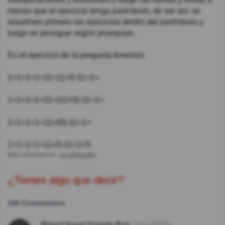
menos que el ejercicio tenga paréntesis, de ser así, se
resuelven primero los ejercicios dentro del paréntesis y
luego se prosigue según jerarquías.
En el ejercicio de la pregunta tenemos
1+1+1+1+11+11×0-11+1=
1+1+1+1+11+(11×0)-11+1=
1+1+1+1+11+(0)-11+1=
1+1+1+1+11+0-11+1=5
Más información:
en.wikipedia
¿Tienes algo que decir?
100 Comentarios
Miguel Angel Estrada Ruiz
Hace 8año(s)