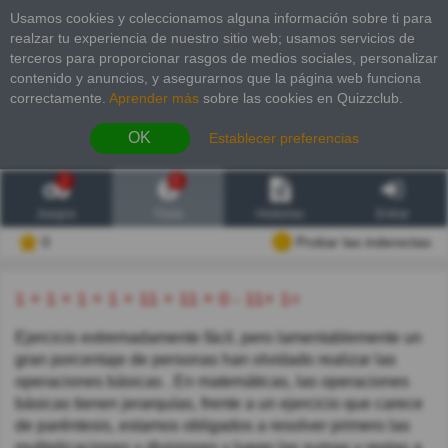
Usamos cookies y coleccionamos alguna información sobre ti para
realzar tu experiencia de nuestro sitio web; usamos servicios de
terceros para proporcionar rasgos de medios sociales, personalizar
contenido y anuncios, y asegurarnos que la página web funciona
correctamente.
Aprender más
sobre las cookies en Quizzclub.
OK
Establecer preferencias
2
6
Juegos
Trivia
Historias
Entrar
0
Probar las inderectas
1 + 1 + 1 + 1 + 11 + 11 × 0 - 11+ 1=
Ejercicio extremadamente fácil, pero lamentablemente un
gran porcentaje de personas han olvidado realizar las
operaciones básicas . En matemáticas, las operaciones
básicas tienen jerarquías, frente a un ejercicio que carece
de paréntesis, estamos obligados a resolver primero las
multiplicaciones y divisiones y luego las sumas y restas a