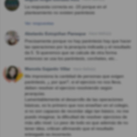
La respuesta correcta es -10 porque en el
planteamiento no existen paréntesis
Ver respuestas
Abelardo Estopiñan Paneque
Hace 8año(s)
Precisamente porque no hay paréntesis hay que hacer
las operaciones por la jerarquía indicada y el resultado
da 5. Si queremos que se calcule de otra forma
entonces se usa los paréntesis, corchetes, etc...
Marcela Gajardo Villar
Hace 8año(s)
Me impresiona la cantidad de personas que exigen
paréntesis, ¿ por que?, si el ejercicio no nos lleva,
deben resolver el ejercicio resolviendo según
jerarquías.
Lamentablemente el desarrollo de las operaciones
básicas, es lo primero que nos enseñan en el colegio,
si no son capaces de recordar algo tan básico, no me
puedo imaginar, la dificultad de resolver ejercicios de
más alto nivel. Lo peor de todo es que además de no
tener idea, critican afirmando que el resultado
entregado es incorrecto.