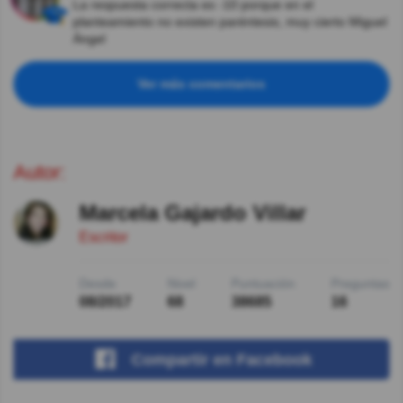
La respuesta correcta es -10 porque en el
planteamiento no existen paréntesis, muy cierto Miguel
Ángel
Ver más comentarios
Autor:
Marcela Gajardo Villar
Escritor
Desde
Nivel
Puntuación
Preguntas
08/2017
68
38685
16
Compartir
en Facebook