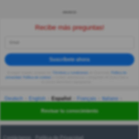
ANUNCIO
Recibe más preguntas!
Suscríbete ahora
Al seguir usando, aceptas los
Términos y condiciones
de Quizzclub,
Política de
privacidad
,
Política de cookies
y recibes adivinanzas y preguntas de QuizzClub a
tu correo electrónico diariamente.
Deutsch
English
Español
Français
Italiano
Nederlands
Polski
Português
Svenska
Türkçe
Revisar tu conocimiento
Русский
Українська
हिन्दी
한국어
汉语
漢語
Contáctanos
Política de Privacidad