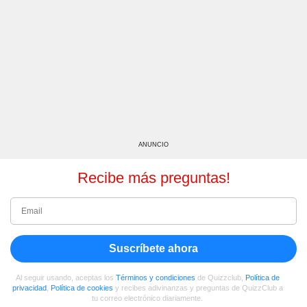
ANUNCIO
Recibe más preguntas!
Suscríbete ahora
Al seguir usando, aceptas los
Términos y condiciones
de Quizzclub,
Política de
privacidad
,
Política de cookies
y recibes adivinanzas y preguntas de QuizzClub a
tu correo electrónico diariamente.