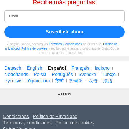
Recibe más preguntas!
Suscríbete ahora
Al seguir usando, aceptas los
Términos y condiciones
de Quizzclub,
Política de
privacidad
,
Política de cookies
y recibes adivinanzas y preguntas de QuizzClub a
tu correo electrónico diariamente.
Deutsch
English
Español
Français
Italiano
Nederlands
Polski
Português
Svenska
Türkçe
Русский
Українська
हिन्दी
한국어
汉语
漢語
ANUNCIO
Contáctanos
Política de Privacidad
Términos y condiciones
Política de cookies