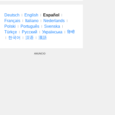
Deutsch
English
Español
Français
Italiano
Nederlands
Polski
Português
Svenska
Türkçe
Русский
Українська
हिन्दी
한국어
汉语
漢語
ANUNCIO