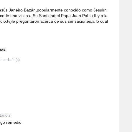
esús Janeiro Bazán,popularmente conocido como Jesulín
erle una visita a Su Santidad el Papa Juan Pablo II y a la
adio,tv)le preguntaron acerca de sus sensaciones,a lo cual
ias.
ace 1año(s)
2año(s)
engo remedio