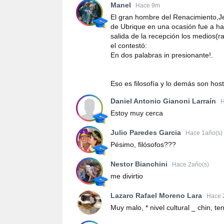
Manel
Hace 9m
El gran hombre del Renacimiento,J
de Ubrique en una ocasión fue a hac
salida de la recepción los medios(r
el contestó:
En dos palabras in presionante!.
Eso es filosofía y lo demás son host
Daniel Antonio Gianoni Larraín
H
Estoy muy cerca
Julio Paredes Garcia
Hace 1año(s)
Pésimo, filósofos???
Nestor Bianchini
Hace 2año(s)
me divirtio
Lazaro Rafael Moreno Lara
Hace 
Muy malo, * nivel cultural _ chin, t