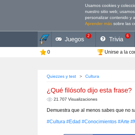
Usamos cookies y coleccio
nuestro sitio web; usamos
personalizar contenido y 
Aprender más
sobre las c
2
6
Juegos
Trivia
0
Unirse a la c
Quiezzes y test
Cultura
¿Qué filósofo dijo esta frase?
21.707 Visualizaciones
Demuestra que al menos sabes que no 
#Cultura
#Edad
#Conocimientos
#Arte
#