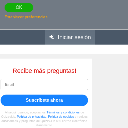
OK
Establecer preferencias
Iniciar sesión
Recibe más preguntas!
Suscríbete ahora
Al seguir usando, aceptas los
Términos y condiciones
de
Quizzclub,
Política de privacidad
,
Política de cookies
y recibes
adivinanzas y preguntas de QuizzClub a tu correo electrónico
diariamente.