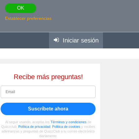
OK
Establecer preferencias
Iniciar sesión
Recibe más preguntas!
Suscríbete ahora
Al seguir usando, aceptas los
Términos y condiciones
de
Quizzclub,
Política de privacidad
,
Política de cookies
y recibes
adivinanzas y preguntas de QuizzClub a tu correo electrónico
diariamente.