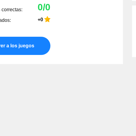
0/0
correctas:
+0
ados:
er a los juegos