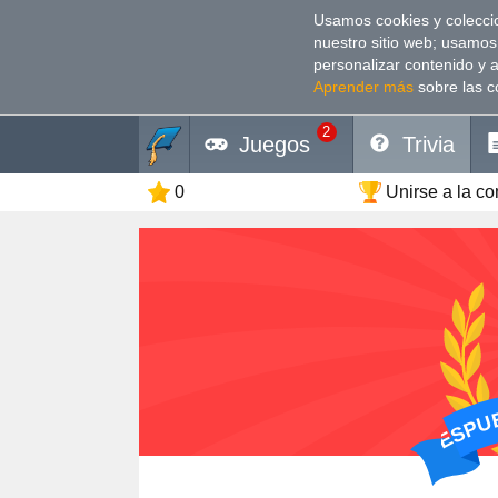
Usamos cookies y coleccio
nuestro sitio web; usamos
personalizar contenido y 
Aprender más
sobre las c
2
Juegos
Trivia
0
Unirse a la c
RESPU