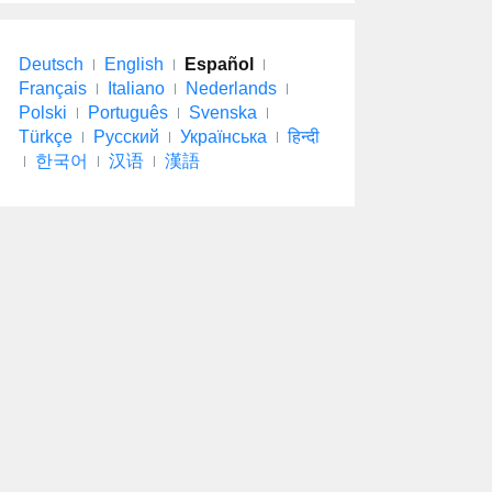
Deutsch
English
Español
Français
Italiano
Nederlands
Polski
Português
Svenska
Türkçe
Русский
Українська
हिन्दी
한국어
汉语
漢語