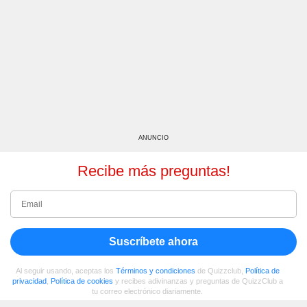
ANUNCIO
Recibe más preguntas!
Suscríbete ahora
Al seguir usando, aceptas los
Términos y condiciones
de Quizzclub,
Política de
privacidad
,
Política de cookies
y recibes adivinanzas y preguntas de QuizzClub a
tu correo electrónico diariamente.