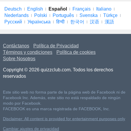
Deutsch
English
Español
Français
Italiano
Nederlands
Polski
Português
Svenska
Türkçe
Русский
Українська
हिन्दी
한국어
汉语
漢語
Contáctanos
Política de Privacidad
Términos y condiciones
Política de cookies
Sobre Nosotros
Copyright © 2026 quizzclub.com. Todos los derechos
reservados
Este sitio web no forma parte de la página web de Facebook ni de
Facebook Inc. Además, este sitio no está respaldado de ningún
modo por Facebook.
FACEBOOK es una marca registrada de FACEBOOK, Inc.
Disclaimer: All content is provided for entertainment purposes only
Cambiar ajustes de privacidad