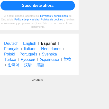
Suscríbete ahora
Al seguir usando, aceptas los
Términos y condiciones
de
Quizzclub,
Política de privacidad
,
Política de cookies
y recibes
adivinanzas y preguntas de QuizzClub a tu correo electrónico
diariamente.
Deutsch
English
Español
Français
Italiano
Nederlands
Polski
Português
Svenska
Türkçe
Русский
Українська
हिन्दी
한국어
汉语
漢語
ANUNCIO