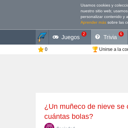
Usamos cookies y coleccio
nuestro sitio web; usamos
personalizar contenido y 
Aprender más
sobre las c
2
6
Juegos
Trivia
0
Unirse a la c
¿Un muñeco de nieve se compone normalmente de
cuántas bolas?