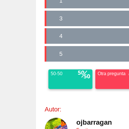
1
3
4
5
50-50
Otra pregunta
Autor:
ojbarragan