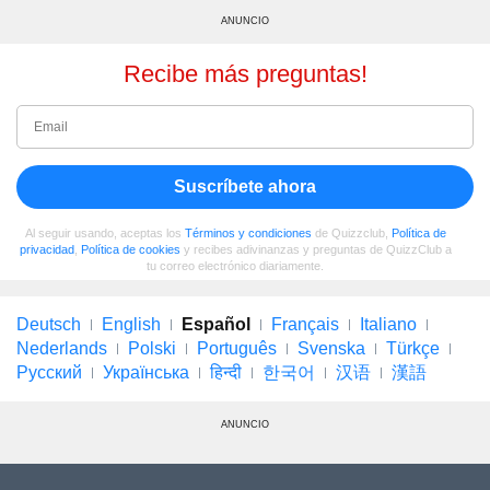
ANUNCIO
Recibe más preguntas!
Suscríbete ahora
Al seguir usando, aceptas los
Términos y condiciones
de Quizzclub,
Política de
privacidad
,
Política de cookies
y recibes adivinanzas y preguntas de QuizzClub a
tu correo electrónico diariamente.
Deutsch
English
Español
Français
Italiano
Nederlands
Polski
Português
Svenska
Türkçe
Русский
Українська
हिन्दी
한국어
汉语
漢語
ANUNCIO