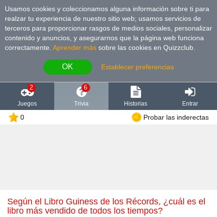
Usamos cookies y coleccionamos alguna información sobre ti para
realzar tu experiencia de nuestro sitio web; usamos servicios de
terceros para proporcionar rasgos de medios sociales, personalizar
contenido y anuncios, y asegurarnos que la página web funciona
correctamente.
Aprender más
sobre las cookies en Quizzclub.
OK
Establecer preferencias
2
6
Juegos
Trivia
Historias
Entrar
0
Probar las inderectas
Según el Libro Guiness de los Récords, ¿cuál es el
libro más vendido de todos los tiempos?