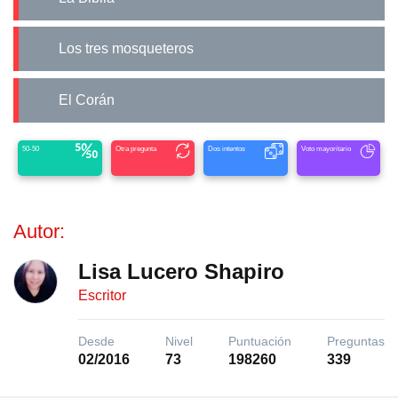
Los tres mosqueteros
El Corán
50-50
Otra pregunta
Dos intentos
Voto mayoritario
Autor:
Lisa Lucero Shapiro
Escritor
Desde
Nivel
Puntuación
Preguntas
02/2016
73
198260
339