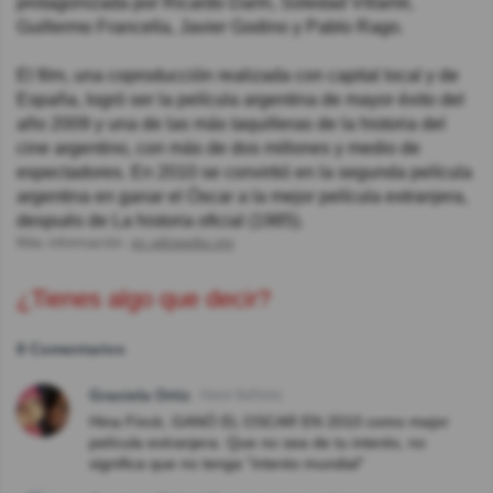
protagonizada por Ricardo Darín, Soledad Villamil,
Guillermo Francella, Javier Godino y Pablo Rago.
El film, una coproducción realizada con capital local y de
España, logró ser la película argentina de mayor éxito del
año 2009 y una de las más taquilleras de la historia del
cine argentino, con más de dos millones y medio de
espectadores. En 2010 se convirtió en la segunda película
argentina en ganar el Óscar a la mejor película extranjera,
después de La historia oficial (1985).
Más información:
es.wikipedia.org
¿Tienes algo que decir?
8 Comentarios
Graciela Ortiz
Hace 8año(s)
Hina Finck, GANÓ EL OSCAR EN 2010 como mejor
película extranjera. Que no sea de tu interés, no
significa que no tenga "interés mundial"