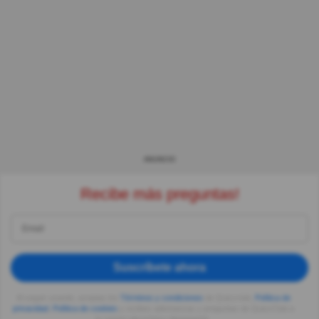
ANUNCIO
Recibe más preguntas!
Suscríbete ahora
Al seguir usando, aceptas los
Términos y condiciones
de Quizzclub,
Política de
privacidad
,
Política de cookies
y recibes adivinanzas y preguntas de QuizzClub a
tu correo electrónico diariamente.