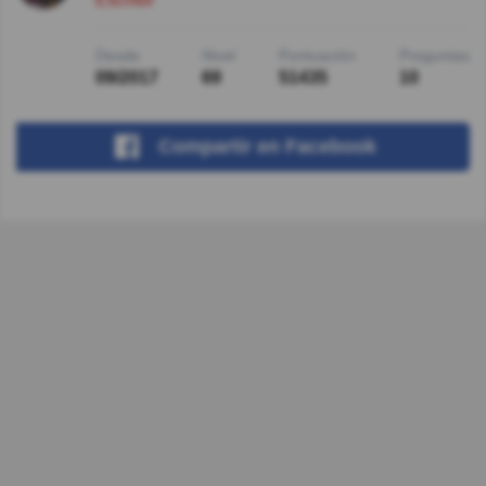
Desde
Nivel
Puntuación
Preguntas
09/2017
69
51435
10
Compartir
en Facebook