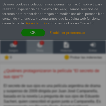
Usamos cookies y coleccionamos alguna información sobre ti para
realzar tu experiencia de nuestro sitio web; usamos servicios de
terceros para proporcionar rasgos de medios sociales, personalizar
contenido y anuncios, y asegurarnos que la página web funciona
correctamente.
Aprender más
sobre las cookies en Quizzclub.
OK
Establecer preferencias
2
6
Juegos
Trivia
Historias
Entrar
0
Probar las inderectas
¿Quiénes protagonizaron la película "El secreto de
sus ojos"?
El secreto de sus ojos es una película argentina de drama
y suspenso de 2009 dirigida por Juan José Campanella,
basada en la novela La pregunta de sus ojos de Eduardo
Sacheri, quien coescribió el guion junto a Campanella. Es