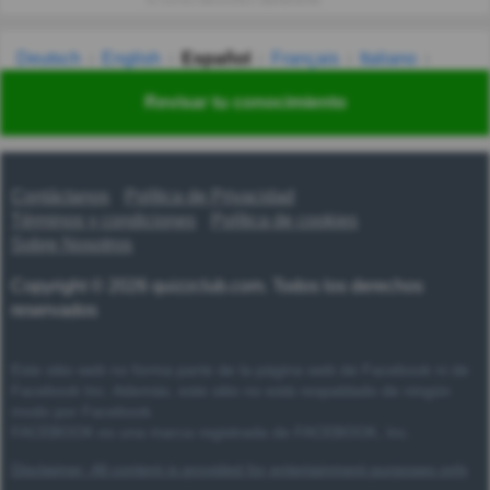
Deutsch
English
Español
Français
Italiano
Nederlands
Polski
Português
Svenska
Türkçe
Revisar tu conocimiento
Русский
Українська
हिन्दी
한국어
汉语
漢語
Contáctanos
Política de Privacidad
Términos y condiciones
Política de cookies
Sobre Nosotros
Copyright © 2026 quizzclub.com. Todos los derechos
reservados
Este sitio web no forma parte de la página web de Facebook ni de
Facebook Inc. Además, este sitio no está respaldado de ningún
modo por Facebook.
FACEBOOK es una marca registrada de FACEBOOK, Inc.
Disclaimer: All content is provided for entertainment purposes only