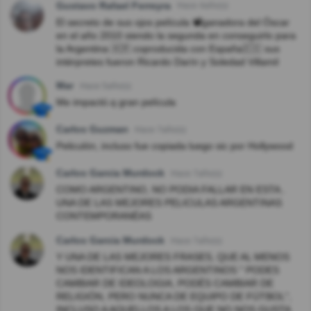
Gustavo Rafael Ferreyra
Hace 4año(s)
El secreto de sus ojos película 📽️ganadora del Óscar
en el año 2010 siendo la segunda en conseguirlo para
la Argentina 🇦🇷 coproducida con España🇪🇸 sus
intérpretes fueron Ricardo Darín y Soledad Villamil
Mar
Hace 5año(s)
Me impactó.q gran película
Carlos Guzman
Hace 7año(s)
Peliculón, incluso fue copiada luego sic por Hollywood
Carlos Garcia Murdock
Hace 7año(s)
COMO ARGENTINO, NO PODIA FALLAR EN ESTA..
UNA DE LAS MEJORES PELICULAS ARGENTINAS
CONTEMPORANÉAS
Carlos Garcia Murdock
Hace 7año(s)
Y UNA DE LAS MEJORES FRASES, QUE AL MENOS
NOS IDENTIFICAN A LOS ARGENTINOS " PODES
CAMBIAR DE IDEOLOGIA, PODÉS CAMBIAR DE
RELIGIÓN, PERO NUNCA DE EQUIPO DE FÚTBOL",
INCLUSO A AQUELLOS A LOS QUE NO NOS GUSTA