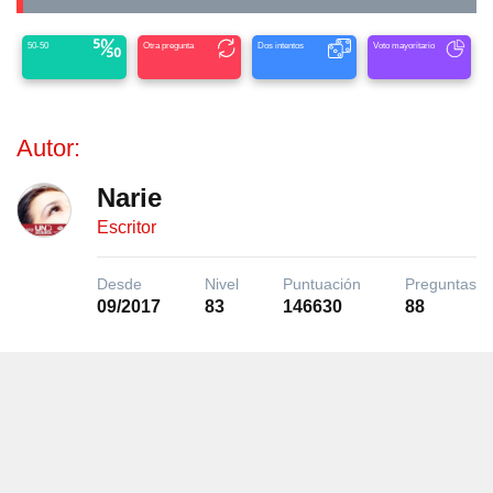
50-50
Otra pregunta
Dos intentos
Voto mayoritario
Autor:
Narie
Escritor
Desde
Nivel
Puntuación
Preguntas
09/2017
83
146630
88