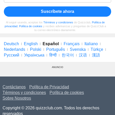
Suscríbete ahora
Al seguir usando, aceptas los
Términos y condiciones
de Quizzclub,
Política de
privacidad
,
Política de cookies
y recibes adivinanzas y preguntas de QuizzClub a
tu correo electrónico diariamente.
Deutsch
English
Español
Français
Italiano
Nederlands
Polski
Português
Svenska
Türkçe
Русский
Українська
हिन्दी
한국어
汉语
漢語
ANUNCIO
Contáctanos
Política de Privacidad
Términos y condiciones
Política de cookies
Sobre Nosotros
Copyright © 2026 quizzclub.com. Todos los derechos
reservados