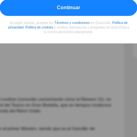
Continuar
r tu conocimiento
Al seguir usando, aceptas los
Términos y condiciones
de Quizzclub,
Política de
privacidad
,
Política de cookies
y recibes adivinanzas y preguntas de QuizzClub a
tu correo electrónico diariamente.
n Londres (conocido comúnmente como el Número 11), es
Lord del Tesoro en Gran Bretaña, que en tiempos modernos
enda del Reino Unido.
 al primer Ministro, siendo que es el Canciller de