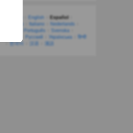
Deutsch
English
Español
Français
Italiano
Nederlands
Polski
Português
Svenska
Türkçe
Русский
Українська
हिन्दी
한국어
汉语
漢語