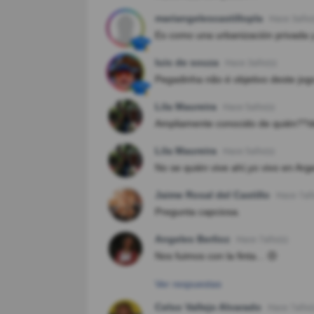
mariangelescastillopla
Hace 3año(
Es como una urbanización privada y 
luis de souza
Hace 3año(s)
Pegadinha não é objetivo deste jo
Lila Maureira
Hace 5año(s)
Ampliamente conocido de quién??d
Lila Maureira
Hace 5año(s)
No se quién vive ahí,yo vivo en Ar
Jaime Rosal del Castillo
Hace 7añ
Pregunta capciosa.
Angeles Berlioz
Hace 7año(s)
Nos fuimos con la finta... 😣
Ver respuestas
Celso Vallejo Alvarado
Hace 7año(