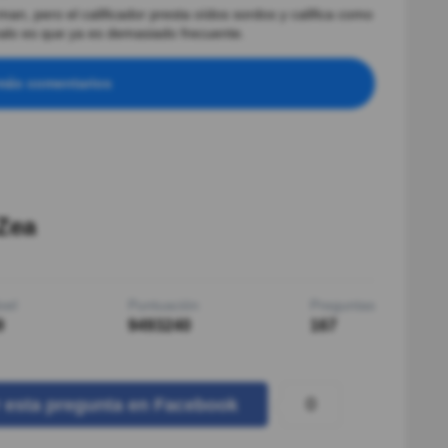
an, pero el calificador presta oídos sordos y califica como
malo es que ya es demasiado frecuente.
más comentarios
Zea
vel
Puntuación
Preguntas
9
9493240
167
0
r
esta pregunta
en Facebook