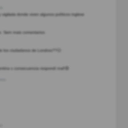
s)
vigilada donde viven algunos políticos inglese
go. Sem mais comentarios
e los ciudadanos de Londres??🥴
gentina x consecuencia respondí mal!😡
o(s)
s)