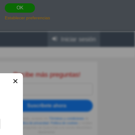
OK
Establecer preferencias
Iniciar sesión
Recibe más preguntas!
✕
Suscríbete ahora
Al seguir usando, aceptas los
Términos y condiciones
de
Quizzclub,
Política de privacidad
,
Política de cookies
y recibes
adivinanzas y preguntas de QuizzClub a tu correo electrónico
diariamente.