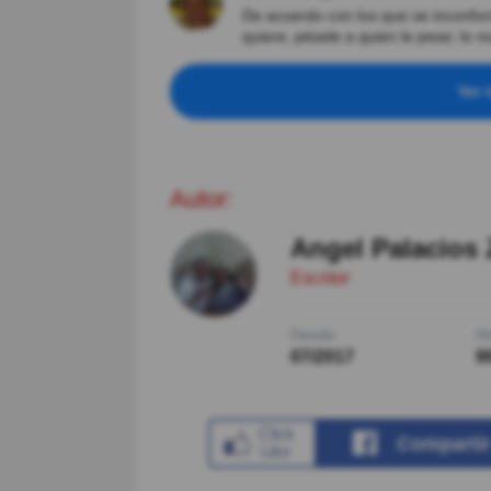
De acuerdo con los que se inconform
quiere, pésele a quien le pese; lo 
Ver 
Autor:
Angel Palacios 
Escritor
Desde
Ni
07/2017
9
Comparti