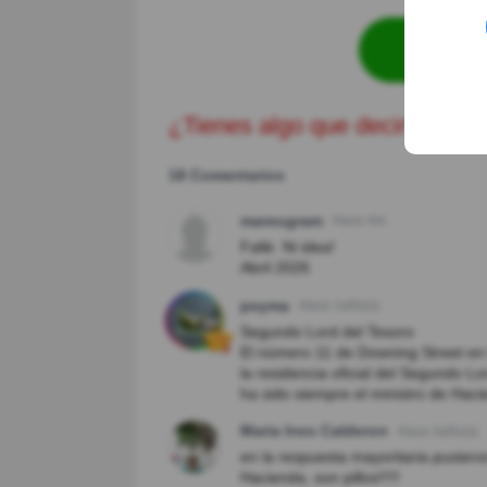
Revisa
¿Tienes algo que decir?
18 Comentarios
mareugram
Hace 4m
Fallé. Ni idea!
Abril 2026
peyma
Hace 1año(s)
Segundo Lord del Tesoro
El número 11 de Downing Street e
la residencia oficial del Segundo 
ha sido siempre el ministro de Haci
Maria Ines Calderon
Hace 3año(s)
en la respuesta mayoritaria pusieron
Hacienda, son pillos!!!!!