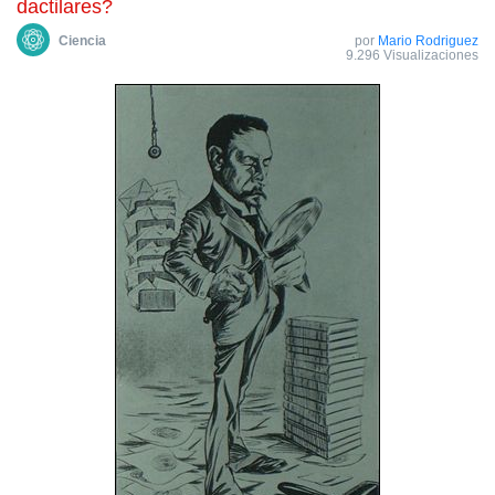
dactilares?
Сiencia
por
Mario Rodriguez
9.296 Visualizaciones