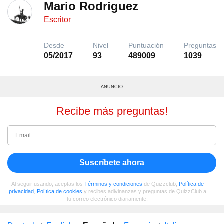
Mario Rodriguez
Escritor
Desde
Nivel
Puntuación
Preguntas
05/2017
93
489009
1039
ANUNCIO
Recibe más preguntas!
Suscríbete ahora
Al seguir usando, aceptas los
Términos y condiciones
de Quizzclub,
Política de
privacidad
,
Política de cookies
y recibes adivinanzas y preguntas de QuizzClub a
tu correo electrónico diariamente.