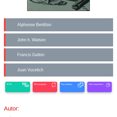
Alphonse Bertillon
John h. Watson
Francis Galton
Juan Vucetich
50-50
Otra pregunta
Dos intentos
Voto mayoritario
Autor: