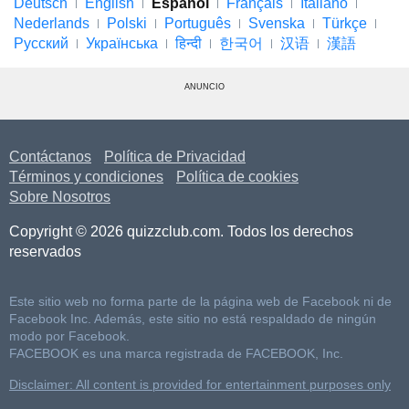
Deutsch
English
Español
Français
Italiano
Nederlands
Polski
Português
Svenska
Türkçe
Русский
Українська
हिन्दी
한국어
汉语
漢語
ANUNCIO
Contáctanos
Política de Privacidad
Términos y condiciones
Política de cookies
Sobre Nosotros
Copyright © 2026 quizzclub.com. Todos los derechos
reservados
Este sitio web no forma parte de la página web de Facebook ni de
Facebook Inc. Además, este sitio no está respaldado de ningún
modo por Facebook.
FACEBOOK es una marca registrada de FACEBOOK, Inc.
Disclaimer: All content is provided for entertainment purposes only