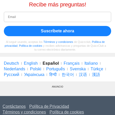
Recibe más preguntas!
Suscríbete ahora
Al seguir usando, aceptas los
Términos y condiciones
de Quizzclub,
Política de
privacidad
,
Política de cookies
y recibes adivinanzas y preguntas de QuizzClub a
tu correo electrónico diariamente.
Deutsch
English
Español
Français
Italiano
Nederlands
Polski
Português
Svenska
Türkçe
Русский
Українська
हिन्दी
한국어
汉语
漢語
ANUNCIO
Contáctanos
Política de Privacidad
Términos y condiciones
Política de cookies