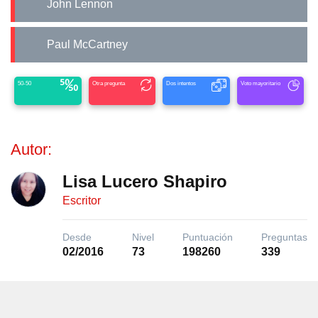
John Lennon
Paul McCartney
50-50
Otra pregunta
Dos intentos
Voto mayoritario
Autor:
Lisa Lucero Shapiro
Escritor
Desde
Nivel
Puntuación
Preguntas
02/2016
73
198260
339