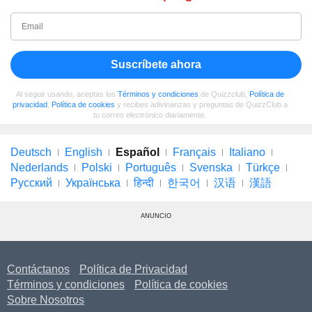
Suscríbete ahora
Al seguir usando, aceptas los
Términos y condiciones
de Quizzclub,
Política de
privacidad
,
Política de cookies
y recibes adivinanzas y preguntas de QuizzClub a
tu correo electrónico diariamente.
Deutsch
English
Español
Français
Italiano
Nederlands
Polski
Português
Svenska
Türkçe
Русский
Українська
हिन्दी
한국어
汉语
漢語
ANUNCIO
Contáctanos
Política de Privacidad
Términos y condiciones
Política de cookies
Sobre Nosotros